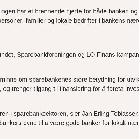
en har et brennende hjerte for både banken og sitt
personer, familier og lokale bedrifter i bankens næ
bundet, Sparebankforeningen og LO Finans kampan
 minne om sparebankenes store betydning for utvikl
og trenger tilgang til finansiering for å foreta inve
 i sparebanksektoren, sier Jan Erling Tobiassen, h
ankers evne til å være gode banker for lokalt nær