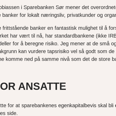
g Tobiassen i Sparebanken Sør mener det overordne
banker for lokalt næringsliv, privatkunder og organ
rittstående banker en fantastisk mulighet til å fors
lverket har vært til nå, har standardbankene (ikke I
ller for å beregne risiko. Jeg mener at de små og
 bakgrunn kan vurdere tapsrisiko vel så godt som d
ne komme ned på samme nivå som det de store bank
FOR ANSATTE
tte for at sparebankenes egenkapitalbevis skal bli e
nes side.