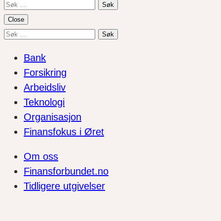
Søk
etter:
Close
Søk
etter:
Bank
Forsikring
Arbeidsliv
Teknologi
Organisasjon
Finansfokus i Øret
Om oss
Finansforbundet.no
Tidligere utgivelser