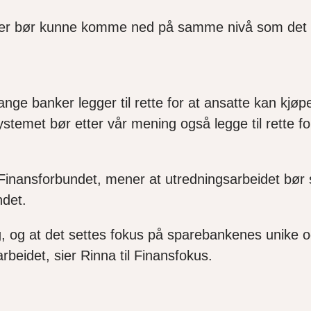
ker bør kunne komme ned på samme nivå som det 
mange banker legger til rette for at ansatte kan kjø
systemet bør etter vår mening også legge til rette f
 Finansforbundet, mener at utredningsarbeidet bør 
ndet.
g, og at det settes fokus på sparebankenes unike og 
arbeidet, sier Rinna til Finansfokus.