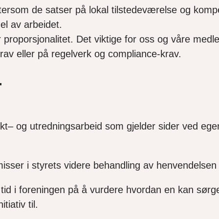
tersom de satser på lokal tilstedeværelse og kompet
el av arbeidet.
r proporsjonalitet. Det viktige for oss og våre me
krav eller på regelverk og compliance-krav.
T
t– og utredningsarbeid som gjelder sider ved egenka
remisser i styrets videre behandling av henvendels
tid i foreningen på å vurdere hvordan en kan sørg
iativ til.