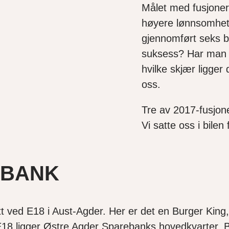
Målet med fusjoner
høyere lønnsomhet 
gjennomført seks b
suksess? Har man 
hvilke skjær ligger 
oss.
Tre av 2017-fusjon
Vi satte oss i bile
EBANK
rett ved E18 i Aust-Agder. Her er det en Burger Ki
 E18 ligger Østre Agder Sparebanks hovedkvarter. B