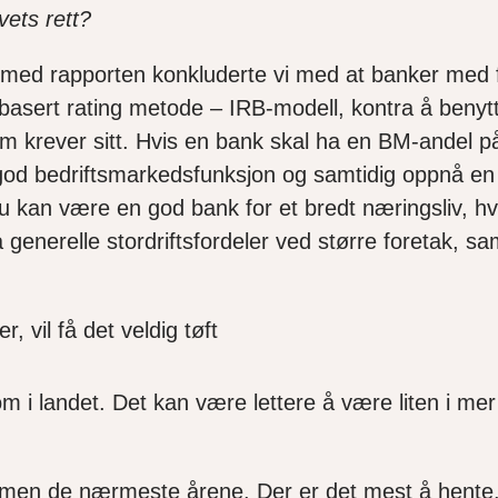
vets rett?
 med rapporten konkluderte vi med at banker med forv
rnbasert rating metode – IRB-modell, kontra å benyt
 krever sitt. Hvis en bank skal ha en BM-andel på 2
 god bedriftsmarkedsfunksjon og samtidig oppnå en t
 kan være en god bank for et bredt næringsliv, hvi
enerelle stordriftsfordeler ved større foretak, samt
, vil få det veldig tøft
om i landet. Det kan være lettere å være liten i mer
ammen de nærmeste årene. Der er det mest å hente