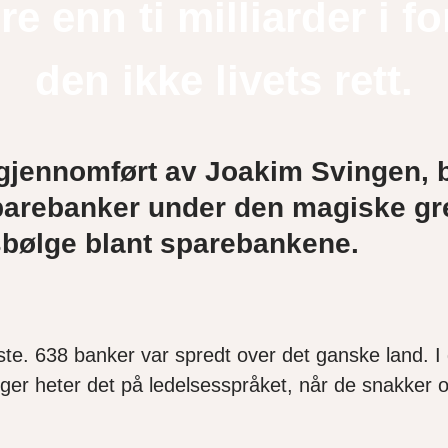
 enn ti milliarder i fo
den ikke livets rett.
jennomført av Joakim Svingen, ba
 sparebanker under den magiske g
nsbølge blant sparebankene.
te. 638 banker var spredt over det ganske land. I d
inger heter det på ledelsesspråket, når de snakker