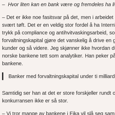
– Hvor liten kan en bank være og fremdeles ha li
– Det er ikke noe fasitsvar på det, men i arbeidet
svært tøft. Det er en veldig stor fordel å ha Inte
trykk på compliance og antihvitvaskingsarbeid, som
forvaltningskapital gjøre det vanskelig å drive en
kunder og så videre. Jeg skjønner ikke hvordan du
norske bankene tett som analytiker. Han peker på g
bankene.
Banker med forvaltningskapital under ti milliarder
Samtidig ser han at det er store forskjeller rundt 
konkurransen ikke er så stor.
– Vi tror mange av bankene i Eika vil slå seg s