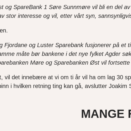
st og SpareBank 1 Søre Sunnmøre vil bli en del av
av stor interesse og vil, etter vårt syn, sannsynli
en.
g Fjordane og Luster Sparebank fusjonerer på et 
samme måte bør bankene i det nye fylket Agder sø
Sparebanken Møre og Sparebanken Øst vil fortset
lt, vil det innebære at vi om ti år vil ha om lag 30
nn i hvilken retning ting kan gå, avslutter Joakim
MANGE F