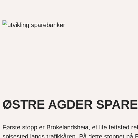
ØSTRE AGDER SPAR
Første stopp er Brokelandsheia, et lite tettsted 
spisested langs trafikkåren. På dette stoppet på