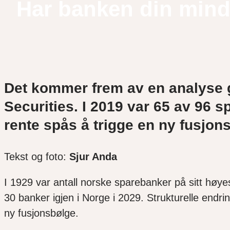
Har banken din mindre
Det kommer frem av en analyse g
Securities. I 2019 var 65 av 96
rente spås å trigge en ny fusjo
Tekst og foto:
Sjur Anda
I 1929 var antall norske sparebanker på sitt høyes
30 banker igjen i Norge i 2029. Strukturelle endr
ny fusjonsbølge.