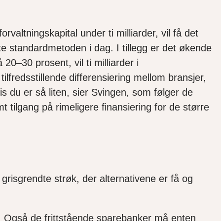
altningskapital under ti milliarder, vil få det
te standardmetoden i dag. I tillegg er det økende
0–30 prosent, vil ti milliarder i
ilfredsstillende differensiering mellom bransjer,
s du er så liten, sier Svingen, som følger de
 tilgang på rimeligere finansiering for de større
 grisgrendte strøk, der alternativene er få og
. Også de frittstående sparebanker må enten