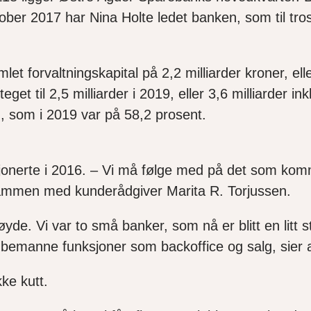
er 2017 har Nina Holte ledet banken, som til tros
forvaltningskapital på 2,2 milliarder kroner, eller
get til 2,5 milliarder i 2019, eller 3,6 milliarder i
, som i 2019 var på 58,2 prosent.
nerte i 2016. – Vi må følge med på det som komme
 sammen med kunderådgiver Marita R. Torjussen.
øyde. Vi var to små banker, som nå er blitt en litt 
e å bemanne funksjoner som backoffice og salg, sier
ke kutt.