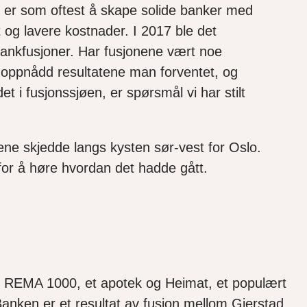
 er som oftest å skape solide banker med
og lavere kostnader. I 2017 ble det
ankfusjoner. Har fusjonene vært noe
oppnådd resultatene man forventet, og
det i fusjonssjøen, er spørsmål vi har stilt
ene skjedde langs kysten sør-vest for Oslo.
n for å høre hvordan det hadde gått.
ng, REMA 1000, et apotek og Heimat, et populært
anken er et resultat av fusjon mellom Gjerstad