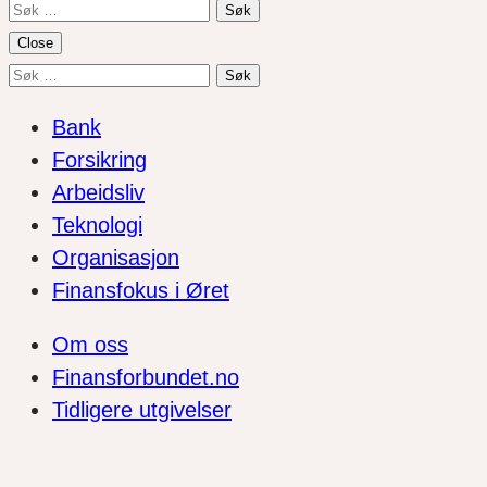
Søk
etter:
Close
Søk
etter:
Bank
Forsikring
Arbeidsliv
Teknologi
Organisasjon
Finansfokus i Øret
Om oss
Finansforbundet.no
Tidligere utgivelser