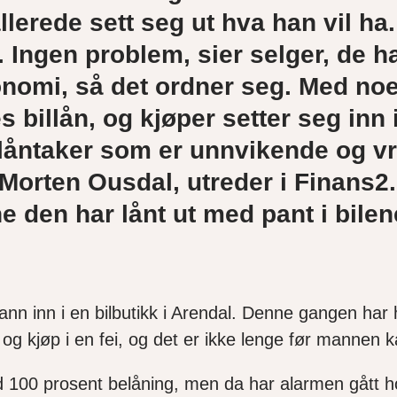
llerede sett seg ut hva han vil ha
. Ingen problem, sier selger, de h
nomi, så det ordner seg. Med noe
s billån, og kjøper setter seg in
 låntaker som er unnvikende og vr
 Morten Ousdal, utreder i Finans2. 
 den har lånt ut med pant i bilen
nn inn i en bilbutikk i Arendal. Denne gangen har
 og kjøp i en fei, og det er ikke lenge før manne
ed 100 prosent belåning, men da har alarmen gått 