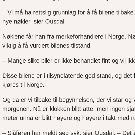
– Vi må ha rettslig grunnlag for å få bilene tilbake. 
nye nøkler, sier Ousdal.
Nøklene får han fra merkeforhandlere i Norge. Nøk
viktig å få vurdert bilenes tilstand.
– Mange slike biler er ikke behandlet fint og vil ik
Disse bilene er i tilsynelatende god stand, og det
kjøres til Norge.
Og da er vi tilbake til begynnelsen, der vi står o
morgenen. Nå er klokken blitt åtte, men ingen sjå
meter unna er blitt høyere og høyere i takt med r
– Sjåføren har meldt seg syk, sier Ousdal, – Det 