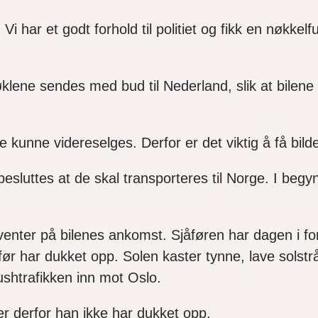
Vi har et godt forhold til politiet og fikk en nøkkelf
lene sendes med bud til Nederland, slik at bilene k
ke kunne videreselges. Derfor er det viktig å få bild
 besluttes at de skal transporteres til Norge. I beg
g venter på bilenes ankomst. Sjåføren har dagen i f
før har dukket opp. Solen kaster tynne, lave sols
ushtrafikken inn mot Oslo.
er derfor han ikke har dukket opp.