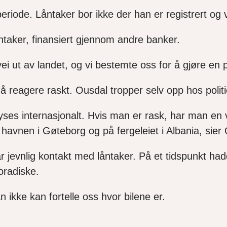
iode. Låntaker bor ikke der han er registrert og vise
låntaker, finansiert gjennom andre banker.
ei ut av landet, og vi bestemte oss for å gjøre en p
 å reagere raskt. Ousdal tropper selv opp hos polit
yses internasjonalt. Hvis man er rask, har man en vi
i havnen i Gøteborg og på fergeleiet i Albania, sier
r jevnlig kontakt med låntaker. På et tidspunkt h
oradiske.
 ikke kan fortelle oss hvor bilene er.