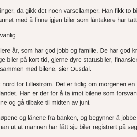
nger, da gikk det noen varsellamper. Han fikk to bi
nnet med å finne igjen biler som låntakere har tatt
vanlig.
lere år, som har god jobb og familie. De har god k
 biler på kort tid, gjerne dyre statusbiler, finansi
ne sammen med bilene, sier Ousdal.
tt nord for Lillestrøm. Det er tidlig om morgenen en
tlandet. Han er der for å ta imot bilene som forsvan
 og gå tilbake til midten av juni.
kjøpene og lånene fra banken, og begynner å jobb
n ut at mannen har fått sju biler registrert på seg 