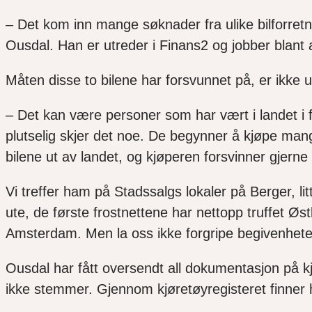
– Det kom inn mange søknader fra ulike bilforretni
Ousdal. Han er utreder i Finans2 og jobber blant a
Måten disse to bilene har forsvunnet på, er ikke u
– Det kan være personer som har vært i landet i f
plutselig skjer det noe. De begynner å kjøpe mange
bilene ut av landet, og kjøperen forsvinner gjer
Vi treffer ham på Stadssalgs lokaler på Berger, li
ute, de første frostnettene har nettopp truffet Øs
Amsterdam. Men la oss ikke forgripe begivenhetene
Ousdal har fått oversendt all dokumentasjon på 
ikke stemmer. Gjennom kjøretøyregisteret finner ha