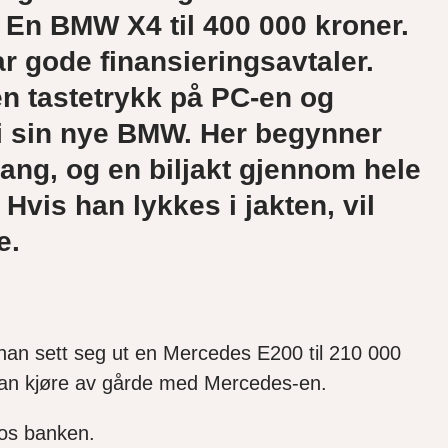
. En BMW X4 til 400 000 kroner.
ar gode finansieringsavtaler.
n tastetrykk på PC-en og
n i sin nye BMW. Her begynner
ang, og en biljakt gjennom hele
Hvis han lykkes i jakten, vil
e.
 han sett seg ut en Mercedes E200 til 210 000
n kan kjøre av gårde med Mercedes-en.
hos banken.