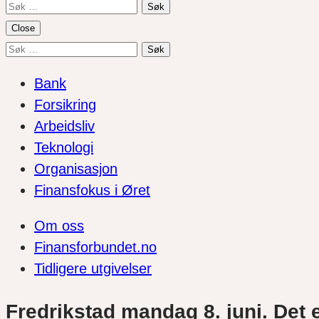
Søk
etter:
Close
Søk
etter:
Bank
Forsikring
Arbeidsliv
Teknologi
Organisasjon
Finansfokus i Øret
Om oss
Finansforbundet.no
Tidligere utgivelser
Fredrikstad mandag 8. juni. Det 