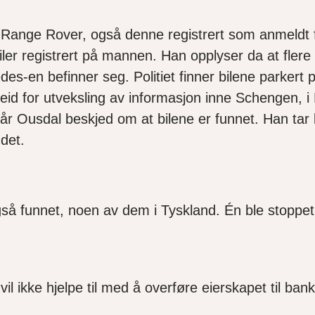
 Range Rover, også denne registrert som anmeldt fors
biler registrert på mannen. Han opplyser da at flere
s-en befinner seg. Politiet finner bilene parkert 
eid for utveksling av informasjon inne Schengen, i
r Ousdal beskjed om at bilene er funnet. Han tar ko
ndet.
å funnet, noen av dem i Tyskland. Én ble stoppet me
il ikke hjelpe til med å overføre eierskapet til bank