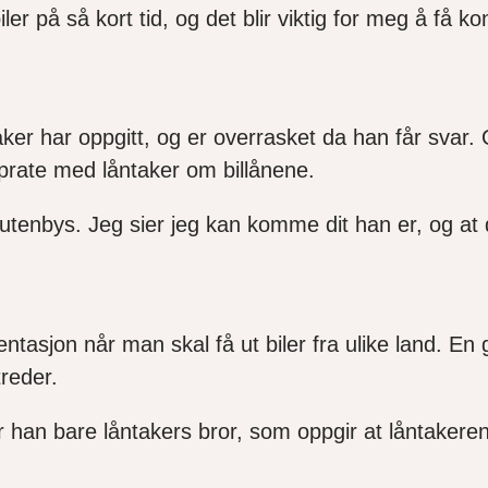
er på så kort tid, og det blir viktig for meg å få k
r har oppgitt, og er overrasket da han får svar. 
 prate med låntaker om billånene.
 utenbys. Jeg sier jeg kan komme dit han er, og at d
sjon når man skal få ut biler fra ulike land. En go
treder.
er han bare låntakers bror, som oppgir at låntakeren