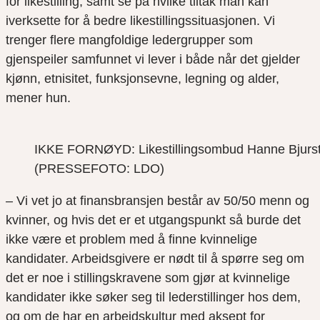
for likestilling, samt se på hvilke tiltak man kan
iverksette for å bedre likestillingssituasjonen. Vi
trenger flere mangfoldige ledergrupper som
gjenspeiler samfunnet vi lever i både når det gjelder
kjønn, etnisitet, funksjonsevne, legning og alder,
mener hun.
IKKE FORNØYD: Likestillingsombud Hanne Bjurstrø
(PRESSEFOTO: LDO)
– Vi vet jo at finansbransjen består av 50/50 menn og
kvinner, og hvis det er et utgangspunkt så burde det
ikke være et problem med å finne kvinnelige
kandidater. Arbeidsgivere er nødt til å spørre seg om
det er noe i stillingskravene som gjør at kvinnelige
kandidater ikke søker seg til lederstillinger hos dem,
og om de har en arbeidskultur med aksept for