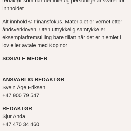
redaktør som har det fulle og personlige ansvaret for
innholdet.
Alt innhold © Finansfokus.
Materialet er vernet etter
åndsverkloven. Uten uttrykkelig samtykke er
eksemplarfremstilling bare tillatt når det er hjemlet i
lov eller avtale med Kopinor
SOSIALE MEDIER
ANSVARLIG REDAKTØR
Svein Åge Eriksen
+47 900 79 547
REDAKTØR
Sjur Anda
+47 470 34 460