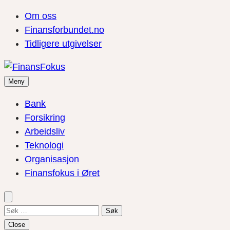
Om oss
Finansforbundet.no
Tidligere utgivelser
Meny
Bank
Forsikring
Arbeidsliv
Teknologi
Organisasjon
Finansfokus i Øret
Søk
etter:
Close