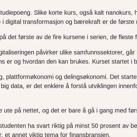
5 studiepoeng. Slike korte kurs, også kalt nanokurs,
 digital transformasjon og bærekraft er de første 
 det første av de fire kursene i serien, de fleste 
igitaliseringen påvirker ulike samfunnssektorer, gå
ligens er og hvordan den kan brukes. Kurset startet i
g, plattformøkonomi og delingsøkonomi. Det startet
ig data, er det enklere å forstå utviklingen innenfo
ge ute på nettet, og det er bare å gå i gang med fø
 studenten ha svart riktig på minst 50 prosent av 
 et annet viktig tema for finansbransjen.