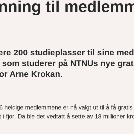
anning til medle
e 200 studieplasser til sine medl
le som studerer på NTNUs nye grat
sor Arne Krokan.
6 heldige medlemmene er nå valgt ut til å få gratis 
i fjor. Da ble det vedtatt å sette av 18 millioner k