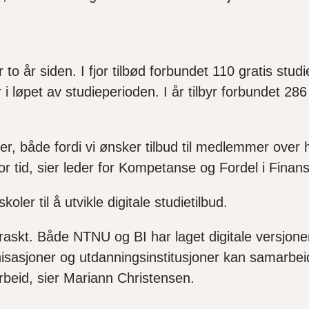
o år siden. I fjor tilbød forbundet 110 gratis studi
løpet av studieperioden. I år tilbyr forbundet 28
ser, både fordi vi ønsker tilbud til medlemmer over 
 tid, sier leder for Kompetanse og Fordel i Finan
ler til å utvikle digitale studietilbud.
askt. Både NTNU og BI har laget digitale versjoner
isasjoner og utdanningsinstitusjoner kan samarbeide
rbeid, sier Mariann Christensen.