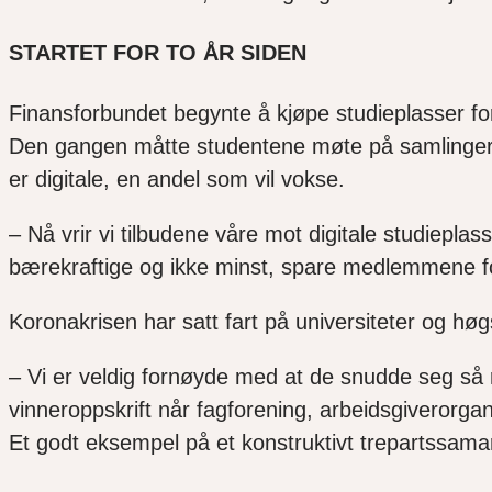
STARTET FOR TO ÅR SIDEN
Finansforbundet begynte å kjøpe studieplasser for t
Den gangen måtte studentene møte på samlinger i 
er digitale, en andel som vil vokse.
– Nå vrir vi tilbudene våre mot digitale studieplas
bærekraftige og ikke minst, spare medlemmene for
Koronakrisen har satt fart på universiteter og høgsko
– Vi er veldig fornøyde med at de snudde seg så r
vinneroppskrift når fagforening, arbeidsgiverorgan
Et godt eksempel på et konstruktivt trepartssama