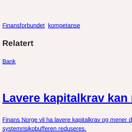
Finansforbundet
kompetanse
Del
Del
Del
Relatert
link
på
på
twitter
facebook
Bank
Lavere kapitalkrav kan
Finans Norge vil ha lavere kapitalkrav og mener de 
systemrisikobufferen reduseres.