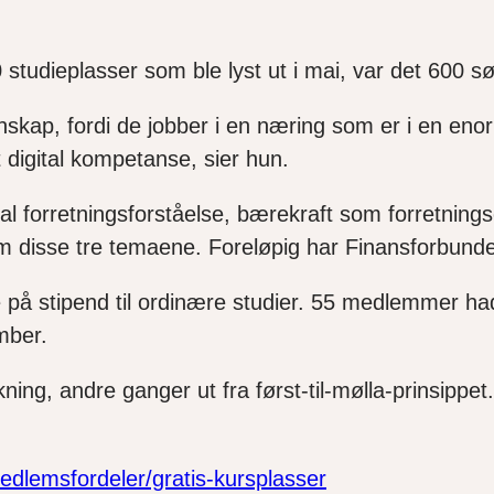
 studieplasser som ble lyst ut i mai, var det 600 s
ap, fordi de jobber i en næring som er i en enorm u
igital kompetanse, sier hun.
l forretningsforståelse, bærekraft som forretningso
 om disse tre temaene. Foreløpig har Finansforbun
på stipend til ordinære studier. 55 medlemmer hadde
mber.
ing, andre ganger ut fra først-til-mølla-prinsippet
lemsfordeler/gratis-kursplasser