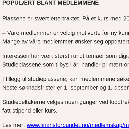
POPULÆRT BLANT MEDLEMMENE
Plassene er svært ettertraktet. På et kurs med 20
– Våre medlemmer er veldig motiverte for ny kunnsk
Mange av våre medlemmer ønsker seg oppdatert d
Interessen har vært størst rundt temaer som digita
Studieplassene som tilbys i år, handler primært
I tillegg til studieplassene, kan medlemmene søke 
Neste søknadsfrister er 1. september og 1. dese
Studiedeltakerne velges noen ganger ved loddtrekn
fått stipend eller kurs.
Les mer:
www.finansforbundet.no/medlemskap/med