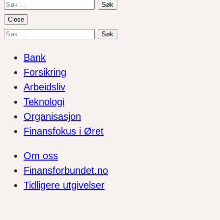
Søk
etter:
Close
Søk
etter:
Bank
Forsikring
Arbeidsliv
Teknologi
Organisasjon
Finansfokus i Øret
Om oss
Finansforbundet.no
Tidligere utgivelser