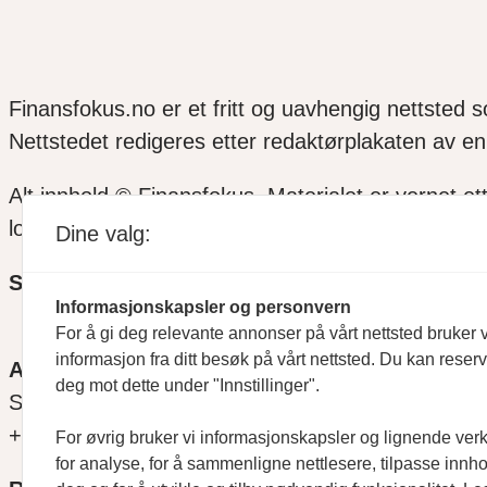
Finansfokus.no er et fritt og uavhengig nettsted 
Nettstedet redigeres etter redaktørplakaten av en 
Alt innhold © Finansfokus.
Materialet er vernet et
lov eller avtale med Kopinor
Dine valg:
SOSIALE MEDIER
Informasjonskapsler og personvern
For å gi deg relevante annonser på vårt nettsted bruker v
informasjon fra ditt besøk på vårt nettsted. Du kan reser
ANSVARLIG REDAKTØR
deg mot dette under "Innstillinger".
Svein Åge Eriksen
+47 900 79 547
For øvrig bruker vi informasjonskapsler og lignende ver
for analyse, for å sammenligne nettlesere, tilpasse innhol