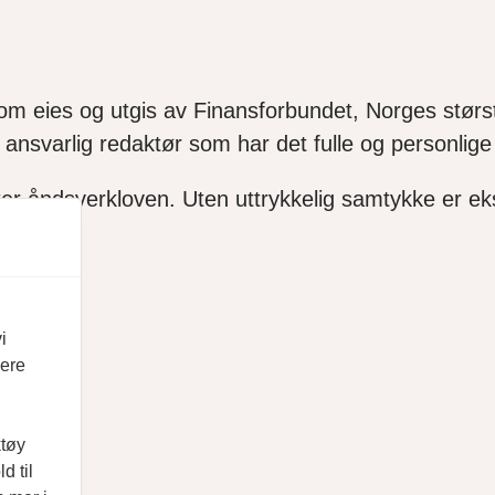
som eies og utgis av Finansforbundet, Norges størst
ansvarlig redaktør som har det fulle og personlige 
ter åndsverkloven. Uten uttrykkelig samtykke er ekse
i
vere
ktøy
d til