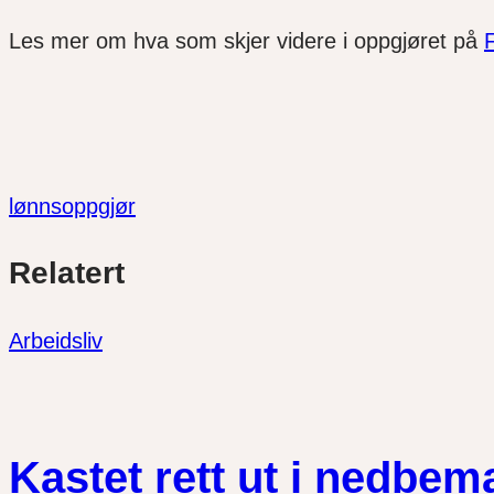
Les mer om hva som skjer videre i oppgjøret på
lønnsoppgjør
Del
Del
Del
Relatert
link
på
på
twitter
facebook
Arbeidsliv
Kastet rett ut i nedbe