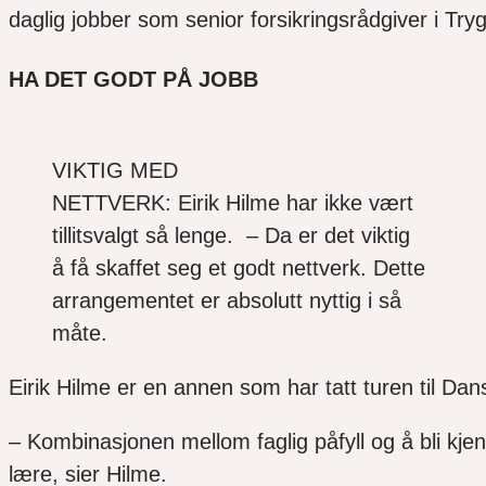
daglig jobber
som senior forsikringsrådgiver i
Try
HA DET GODT PÅ JOBB
VIKTIG MED
NETTVERK: Eirik Hilme har ikke vært
tillitsvalgt så lenge. – Da er det viktig
å få skaffet seg et godt nettverk. Dette
arrangementet er absolutt nyttig i så
måte.
Eirik
Hilme
er e
n annen
s
om har tatt turen til D
– Kombinasjonen mellom faglig
påfyll og å bli kje
lære, sier
Hilme
.