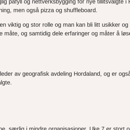
lig påfyll og nettverksbygging for nye tillitsvalgt
ning, men også pizza og
shuffleboard
.
en viktig og stor rolle og man kan bli litt usikker
og r
e måte, og samtidig
dele erfaringer og måter å løse
le, leder av geografisk avdeling Hordaland, og er og
algte.
lene, særlig i mindre organisasjoner.
Uke 7 er stort 