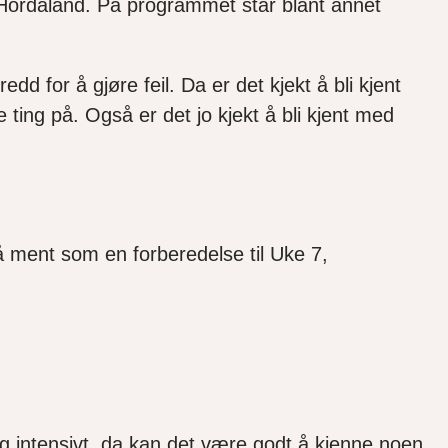
e i Hordaland. På programmet står blant annet
edd for å gjøre feil. Da er det kjekt å bli kjent
 ting på. Også er det jo kjekt å bli kjent med
så ment som en forberedelse til Uke 7,
og intensivt, da kan det være godt å kjenne noen