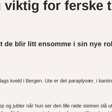
iktig for ferske t
t de blir litt ensomme i sin nye ro
dag
s kveld
i Bergen.
Ute er det paraplyvær, i
kantin
p og jubler når hun ser den lille røde steinen slå u