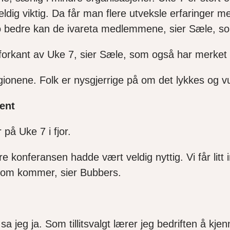
eldig viktig. Da
får man flere utveksle erfaringer 
jo bedre
kan de ivareta medlemmene,
sier Sæle
, s
 forkant av Uke 7, sier
Sæle, som også har merket i
gionene. Folk er nysgjerrige på om det lykkes og v
ment
r på Uke 7 i fjor.
 konferansen hadde vært veldig nyttig. Vi får litt 
 som kommer, sier
Bubbers
.
sa jeg ja
. Som tillitsvalgt lærer jeg bedriften å kj