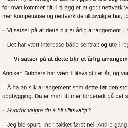
før man kommer dit
. I tillegg er et godt nettverk v
mer kompetanse
og nettverk
de tillitsvalgte har, 
–
V
i
satser
på
at
dette
blir et årlig arrangement, i
–
Det har vært interesse både sentralt og ute i re
Vi satser på at dette blir et årlig arrange
Anniken
Bubbers
har vært tillitsvalgt i et år, og va
– Å ha en slik arrangement som dette før den store
oppbygging. Da er man litt mer forberedt på det
– Hvorfor valgte du å bli tillitsvalgt?
– Jeg ble spurt, men takket først nei. Andre gang 