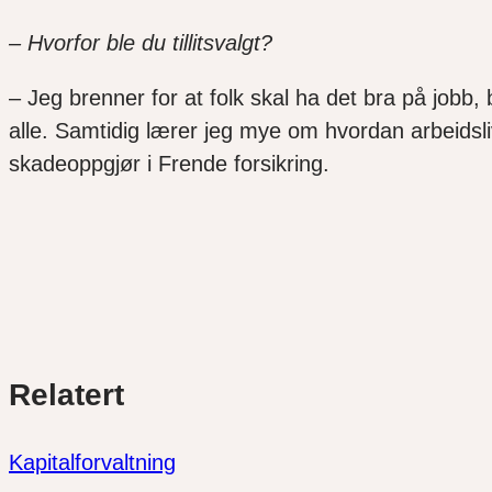
– Hvorfor ble du tillitsvalgt?
– Jeg brenner for at folk skal ha det bra på jobb, 
alle
. Samtidig lærer jeg mye om hvordan arbeidsliv
skadeoppgjør i Frende forsikring.
Del
Del
Del
Relatert
link
på
på
twitter
facebook
Kapitalforvaltning