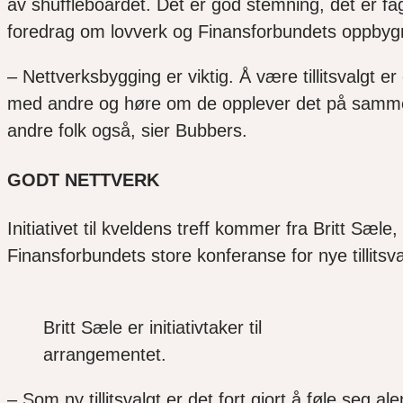
av
shuffleboardet
. Det er god stemning, det er fag
foredrag om lovverk og Finansforbundets oppbyg
– Nettverksbygging er viktig. Å være tillitsvalgt er 
med andre og høre om de opplever det på samm
andre folk også, sier
Bubbers
.
GODT NETTVERK
Initiativet til kveldens treff kommer fra Britt Sæ
Finansforbundets store konferanse for nye tillitsv
Britt Sæle er initiativtaker til
arrangementet.
– Som ny tillitsvalgt
er det fort gjort å føle seg a