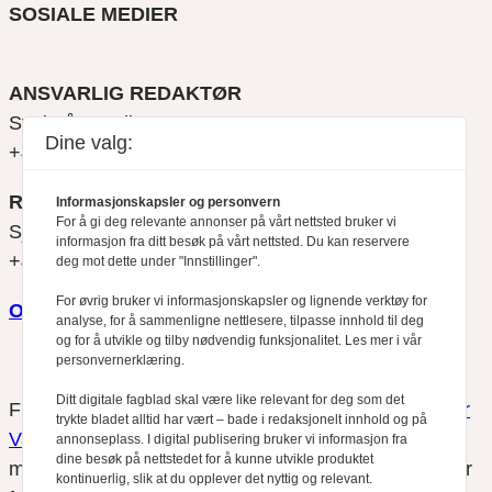
SOSIALE MEDIER
ANSVARLIG REDAKTØR
Svein Åge Eriksen
Dine valg:
+47 900 79 547
REDAKTØR
Informasjonskapsler og personvern
For å gi deg relevante annonser på vårt nettsted bruker vi
Sjur Anda
informasjon fra ditt besøk på vårt nettsted. Du kan reservere
+47 470 34 460
deg mot dette under "Innstillinger".
For øvrig bruker vi informasjonskapsler og lignende verktøy for
Om oss
analyse, for å sammenligne nettlesere, tilpasse innhold til deg
og for å utvikle og tilby nødvendig funksjonalitet. Les mer i vår
personvernerklæring.
Ditt digitale fagblad skal være like relevant for deg som det
Finansfokus arbeider etter
Redaktørplakaten
og
Vær
trykte bladet alltid har vært – bade i redaksjonelt innhold og på
Varsom-plakatens
regler for god presseskikk, som
annonseplass. I digital publisering bruker vi informasjon fra
dine besøk på nettstedet for å kunne utvikle produktet
medlem av Fagpressen. Finansfokus har ikke ansvar
kontinuerlig, slik at du opplever det nyttig og relevant.