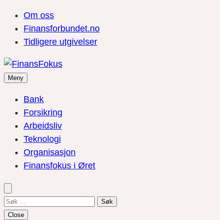
Om oss
Finansforbundet.no
Tidligere utgivelser
Meny
Bank
Forsikring
Arbeidsliv
Teknologi
Organisasjon
Finansfokus i Øret
Søk
etter:
Close