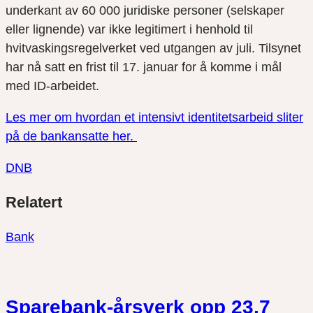
underkant av 60 000 juridiske personer (selskaper
eller lignende) var ikke legitimert i henhold til
hvitvaskingsregelverket ved utgangen av juli. Tilsynet
har nå satt en frist til 17. januar for å komme i mål
med ID-arbeidet.
Les mer om hvordan et intensivt identitetsarbeid sliter
på de bankansatte her.
DNB
Del
Del
Del
Relatert
link
på
på
twitter
facebook
Bank
Sparebank-årsverk opp 23,7