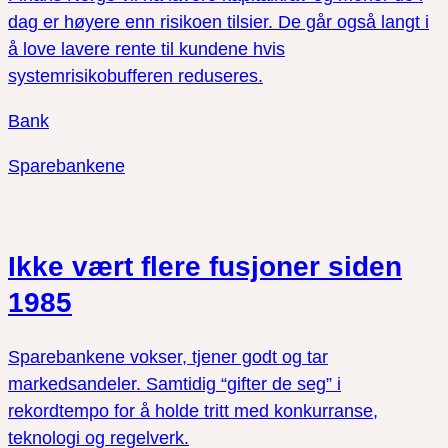
dag er høyere enn risikoen tilsier. De går også langt i
å love lavere rente til kundene hvis
systemrisikobufferen reduseres.
Bank
Sparebankene
Ikke vært flere fusjoner siden
1985
Sparebankene vokser, tjener godt og tar
markedsandeler. Samtidig “gifter de seg” i
rekordtempo for å holde tritt med konkurranse,
teknologi og regelverk.