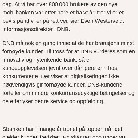
dag. At vi har over 800 000 brukere av den nye
mobilbanken vår etter bare et halvt år
,
tror vi er et
bevis på at vi er på rett vei, sier Even Westerveld,
informasjonsdirektør i DNB.
DNB må nok en gang innse at de har bransjens minst
fornøyde kunder. Til tross for at DNB vurderes som en
innovativ og nytenkende bank
,
så er
kundeopplevelsen jevnt over dårligere enn hos
konkurrentene.
Det viser at digitaliseringen ikke
nødvendigvis gir fornøyde kunder.
DNB-kundene
forteller om mindre konkurransedyktige betingelser og
de etterlyser bedre service og oppfølging.
Sbanken
har i mange år tronet på toppen når det
gjelder kundetilfredshet.
E
n
skår tett opp under 80