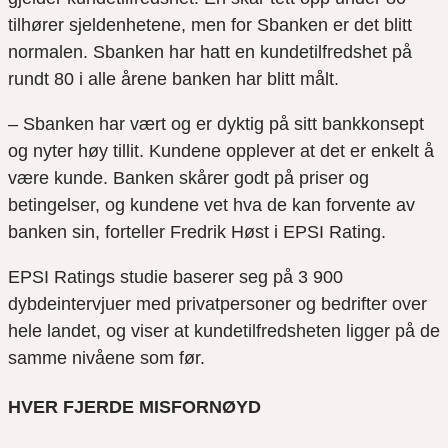
tilhører sjeldenhetene, men for
Sbanken
er det blitt
normalen.
S
banken
har hatt en kundetilfredshet på
rundt 80 i alle årene banken har blitt målt.
–
Sbanken
har vært og er dyktig på sitt bankkonsept
og nyter høy tillit. Kundene opplever at det er enkelt å
være kunde
.
B
anken skårer godt på priser og
betingelser, og kundene vet hva de kan forvente av
banken sin, forteller Fredrik Høst i EPSI
Rating
.
EPSI
Rating
s
studie
baserer seg på 3
900
dybdeintervjuer med privatpersoner og bedrifter over
hele landet, og viser at kundetilfredsheten ligger på de
samme nivåene som før.
HVER FJERDE MISFORNØYD