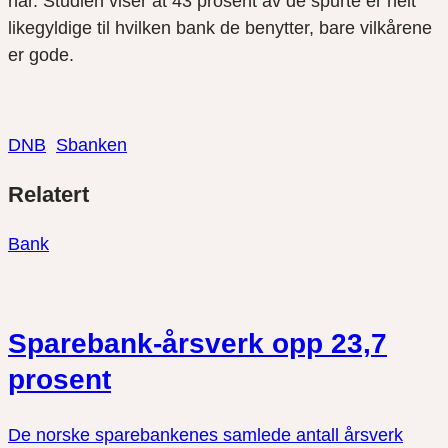
har.
Studien viser at
4
3
prosent
av de spurte er helt
likegyldige
til
hvilken bank de benytter, bare vilkårene
er gode.
DNB
Sbanken
Del
Del
Del
Relatert
link
på
på
twitter
facebook
Bank
Sparebank-årsverk opp 23,7
prosent
De norske sparebankenes samlede antall årsverk