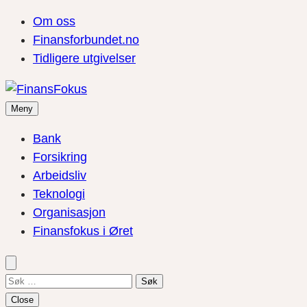
Om oss
Finansforbundet.no
Tidligere utgivelser
Meny
Bank
Forsikring
Arbeidsliv
Teknologi
Organisasjon
Finansfokus i Øret
Søk
etter:
Close