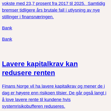
vokste med 23,7 prosent fra 2017 til 2025. Samtidig
bremser tidligere års brutale fall i utlysning av nye
stillinger i finansnæringen.
Bank
Bank
Lavere kapitalkrav kan
redusere renten
Finans Norge vil ha lavere kapitalkrav og mener de i
dag er høyere enn risikoen tilsier. De går også langt i
å love lavere rente til kundene hvis
systemrisikobufferen reduseres.