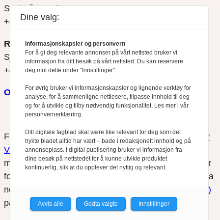
Svein Åge Eriksen
Dine valg:
+47 900 79 547
REDAKTØR
Informasjonskapsler og personvern
For å gi deg relevante annonser på vårt nettsted bruker vi
Sjur Anda
informasjon fra ditt besøk på vårt nettsted. Du kan reservere
+47 470 34 460
deg mot dette under "Innstillinger".
For øvrig bruker vi informasjonskapsler og lignende verktøy for
Om oss
analyse, for å sammenligne nettlesere, tilpasse innhold til deg
og for å utvikle og tilby nødvendig funksjonalitet. Les mer i vår
personvernerklæring.
Ditt digitale fagblad skal være like relevant for deg som det
Finansfokus arbeider etter
Redaktørplakaten
og
Vær
trykte bladet alltid har vært – bade i redaksjonelt innhold og på
Varsom-plakatens
regler for god presseskikk, som
annonseplass. I digital publisering bruker vi informasjon fra
dine besøk på nettstedet for å kunne utvikle produktet
medlem av Fagpressen. Finansfokus har ikke ansvar
kontinuerlig, slik at du opplever det nyttig og relevant.
for innhold på eksterne nettsider som det lenkes til fra
nettsidene. Vi benytter
informasjonskapsler (cookies)
på våre nettsider.
Avvis alle
Godta valgte
Innstillinger