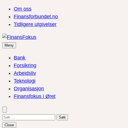
Om oss
Finansforbundet.no
Tidligere utgivelser
Meny
Bank
Forsikring
Arbeidsliv
Teknologi
Organisasjon
Finansfokus i Øret
Søk
etter:
Close