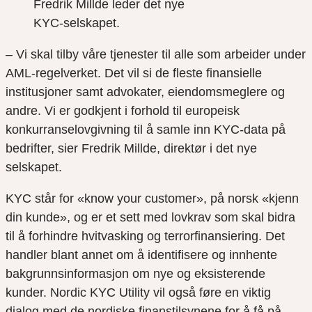
Fredrik Millde leder det nye
KYC-selskapet.
– Vi skal tilby våre tjenester til alle som arbeider under
AML-regelverket. Det vil si de fleste finansielle
institusjoner samt advokater, eiendomsmeglere og
andre. Vi er godkjent i forhold til europeisk
konkurranselovgivning til å samle inn KYC-data på
bedrifter, sier Fredrik Millde, direktør i det nye
selskapet.
KYC står for «know your customer», på norsk «kjenn
din kunde», og er et sett med lovkrav som skal bidra
til å forhindre hvitvasking og terrorfinansiering. Det
handler blant annet om å identifisere og innhente
bakgrunnsinformasjon om nye og eksisterende
kunder. Nordic KYC Utility vil også føre en viktig
dialog med de nordiske finanstilsynene for å få på