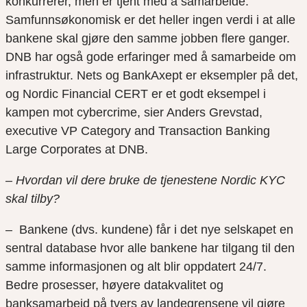
konkurrerer, men er tjent med å samarbeide.
Samfunnsøkonomisk er det heller ingen verdi i at alle
bankene skal gjøre den samme jobben flere ganger.
DNB har også gode erfaringer med å samarbeide om
infrastruktur. Nets og BankAxept er eksempler på det,
og Nordic Financial CERT er et godt eksempel i
kampen mot cybercrime, sier Anders Grevstad,
executive VP Category and Transaction Banking
Large Corporates at DNB.
– Hvordan vil dere bruke de tjenestene Nordic KYC
skal tilby?
– Bankene (dvs. kundene) får i det nye selskapet en
sentral database hvor alle bankene har tilgang til den
samme informasjonen og alt blir oppdatert 24/7.
Bedre prosesser, høyere datakvalitet og
banksamarbeid på tvers av landegrensene vil gjøre