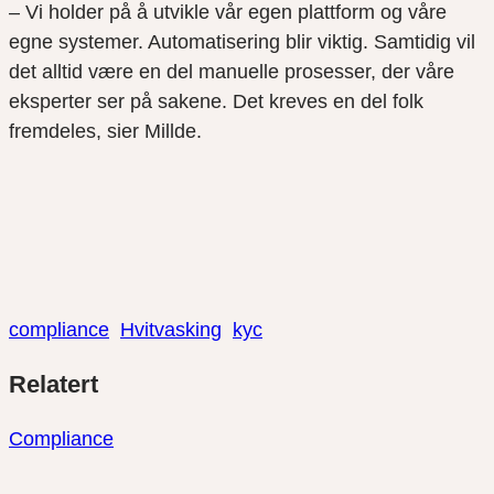
– Vi holder på å utvikle vår egen plattform og våre
egne systemer. Automatisering blir viktig. Samtidig vil
det alltid være en del manuelle prosesser, der våre
eksperter ser på sakene. Det kreves en del folk
fremdeles, sier Millde.
compliance
Hvitvasking
kyc
Del
Del
Del
Relatert
link
på
på
twitter
facebook
Compliance