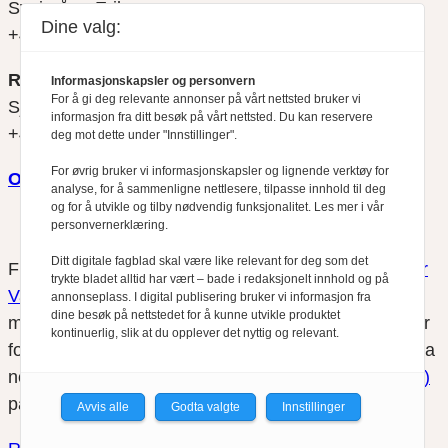
Svein Åge Eriksen
Dine valg:
+47 900 79 547
REDAKTØR
Informasjonskapsler og personvern
For å gi deg relevante annonser på vårt nettsted bruker vi
Sjur Anda
informasjon fra ditt besøk på vårt nettsted. Du kan reservere
+47 470 34 460
deg mot dette under "Innstillinger".
For øvrig bruker vi informasjonskapsler og lignende verktøy for
Om oss
analyse, for å sammenligne nettlesere, tilpasse innhold til deg
og for å utvikle og tilby nødvendig funksjonalitet. Les mer i vår
personvernerklæring.
Ditt digitale fagblad skal være like relevant for deg som det
Finansfokus arbeider etter
Redaktørplakaten
og
Vær
trykte bladet alltid har vært – bade i redaksjonelt innhold og på
Varsom-plakatens
regler for god presseskikk, som
annonseplass. I digital publisering bruker vi informasjon fra
dine besøk på nettstedet for å kunne utvikle produktet
medlem av Fagpressen. Finansfokus har ikke ansvar
kontinuerlig, slik at du opplever det nyttig og relevant.
for innhold på eksterne nettsider som det lenkes til fra
nettsidene. Vi benytter
informasjonskapsler (cookies)
på våre nettsider.
Avvis alle
Godta valgte
Innstillinger