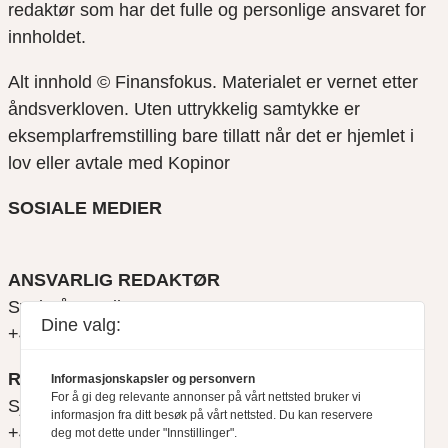
redaktør som har det fulle og personlige ansvaret for
innholdet.
Alt innhold © Finansfokus.
Materialet er vernet etter
åndsverkloven. Uten uttrykkelig samtykke er
eksemplarfremstilling bare tillatt når det er hjemlet i
lov eller avtale med Kopinor
SOSIALE MEDIER
ANSVARLIG REDAKTØR
Svein Åge Eriksen
Dine valg:
+47 900 79 547
REDAKTØR
Informasjonskapsler og personvern
For å gi deg relevante annonser på vårt nettsted bruker vi
Sjur Anda
informasjon fra ditt besøk på vårt nettsted. Du kan reservere
+47 470 34 460
deg mot dette under "Innstillinger".