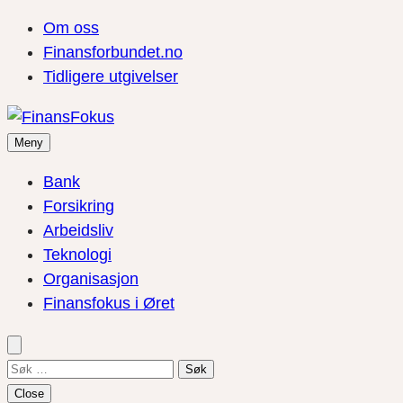
Om oss
Finansforbundet.no
Tidligere utgivelser
Meny
Bank
Forsikring
Arbeidsliv
Teknologi
Organisasjon
Finansfokus i Øret
Søk
etter:
Close