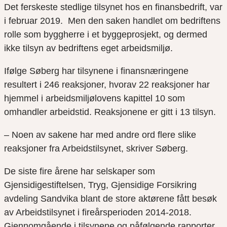
Det ferskeste stedlige tilsynet hos en finansbedrift, var
i februar 2019. Men den saken handlet om bedriftens
rolle som byggherre i et byggeprosjekt, og dermed
ikke tilsyn av bedriftens eget arbeidsmiljø.
Ifølge Søberg har tilsynene i finansnæringene
resultert i 246 reaksjoner, hvorav 22 reaksjoner har
hjemmel i arbeidsmiljølovens kapittel 10 som
omhandler arbeidstid. Reaksjonene er gitt i 13 tilsyn.
– Noen av sakene har med andre ord flere slike
reaksjoner fra Arbeidstilsynet, skriver Søberg.
De siste fire årene har selskaper som
Gjensidigestiftelsen,
Tryg
, Gjensidige Forsikring
avdeling Sandvika blant de store aktørene fått besøk
av Arbeidstilsynet i fireårsperioden 2014-2018.
Gjennomgående i tilsynene og påfølgende rapporter