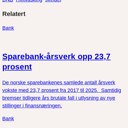
Del
Del
Del
Relatert
link
på
på
twitter
facebook
Bank
Sparebank-årsverk opp 23,7
prosent
De norske sparebankenes samlede antall årsverk
vokste med 23,7 prosent fra 2017 til 2025. Samtidig
bremser tidligere års brutale fall i utlysning av nye
stillinger i finansnæringen.
Bank