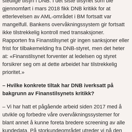
stedlige tilsyn i DNB. I det siste tilsynet som ble
gjennomført i mars 2018 fikk DNB kritikk for at
etterlevelsen av AML-området i BM fortsatt var
mangelfull. Bankens overvåkningssystem gir fortsatt
ikke tilstrekkelig kontroll med transaksjoner.
Rapporten fra Finanstilsynet gir ingen sanksjoner eller
frist for tilbakemelding fra DNB-styret, men det heter
at: «Finanstilsynet forventer at ledelsen og styret
forsikrer seg om at dette arbeidet har tilstrekkelig
prioritet.»
– Hvilke konkrete tiltak har DNB iverksatt på
bakgrunn av Finanstilsynets kritikk?
– Vi har hatt et pågående arbeid siden 2017 med å
utvikle og forbedre våre overvåkningssystemer for
blant annet å kunne foreta bredere screening av alle
kundedata. På storkundeområdet utreder vi nå den