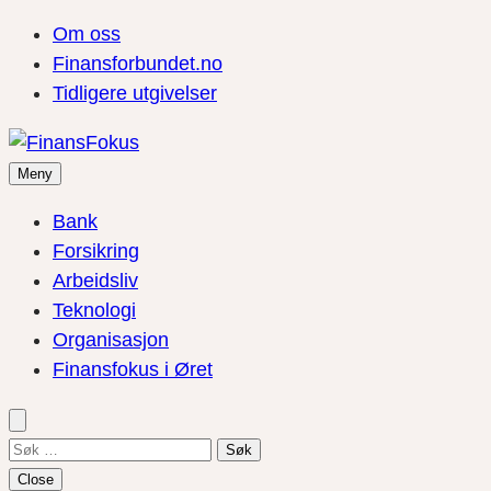
Om oss
Finansforbundet.no
Tidligere utgivelser
Meny
Bank
Forsikring
Arbeidsliv
Teknologi
Organisasjon
Finansfokus i Øret
Søk
etter:
Close