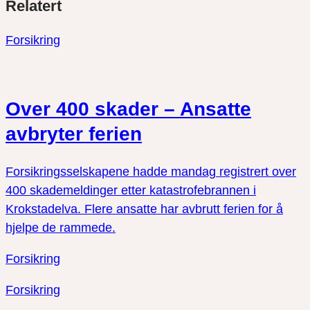
Del
Del
Del
Relatert
link
på
på
twitter
facebook
Forsikring
Over 400 skader – Ansatte
avbryter ferien
Forsikringsselskapene hadde mandag registrert over
400 skademeldinger etter katastrofebrannen i
Krokstadelva. Flere ansatte har avbrutt ferien for å
hjelpe de rammede.
Forsikring
Forsikring