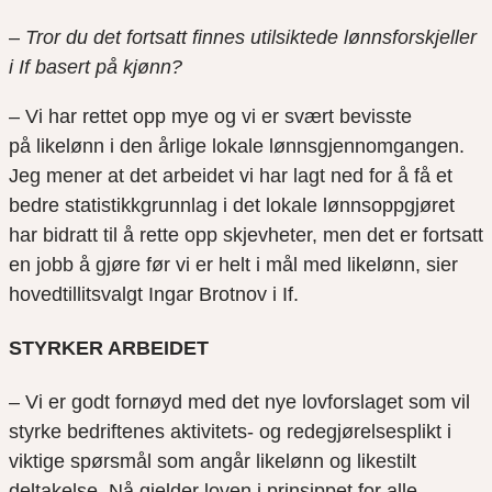
–
Tror du det fortsatt finnes utilsiktede lønnsforskjeller
i If basert på kjønn?
– Vi har rettet opp mye og vi er svært bevisste
på
likelønn
i den årlige lokale lønnsgjennomgangen.
Jeg mener at det arbeidet vi har lagt ned for å få et
bedre statistikkgrunnlag i det lokale lønnsoppgjøret
har bidratt til å rette opp skjevheter, men det er fortsatt
en jobb å gjøre før vi er helt i mål med likelønn, sier
hovedtillitsvalgt Ingar
Brotnov
i If.
STYRKER ARBEIDET
– Vi er godt fornøyd med det nye lovforslaget som vil
styrke bedriftenes aktivitets- og redegjørelsesplikt i
viktige spørsmål som angår likelønn og likestilt
deltakelse. Nå gjelder loven
i prinsippet
for alle