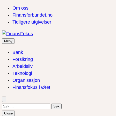
Om oss
Finansforbundet.no
Tidligere utgivelser
Meny
Bank
Forsikring
Arbeidsliv
Teknologi
Organisasjon
Finansfokus i Øret
Søk
etter:
Close