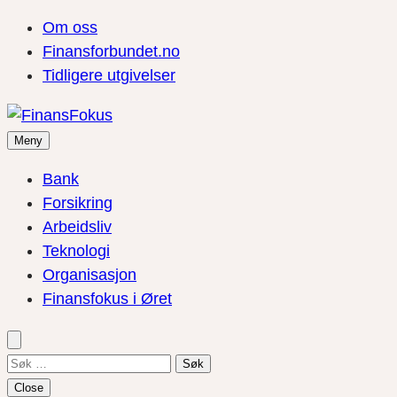
Om oss
Finansforbundet.no
Tidligere utgivelser
Meny
Bank
Forsikring
Arbeidsliv
Teknologi
Organisasjon
Finansfokus i Øret
Søk
etter:
Close