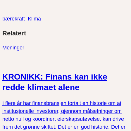
bærekraft
Klima
Del
Del
Del
Relatert
link
på
på
twitter
facebook
Meninger
KRONIKK: Finans kan ikke
redde klimaet alene
I flere år har finansbransjen fortalt en historie om at
institusjonelle investorer, gjennom målsetninger om
netto null og koordinert eierskapsutøvelse, kan drive
frem det grønne skiftet. Det er en god historie. Det er