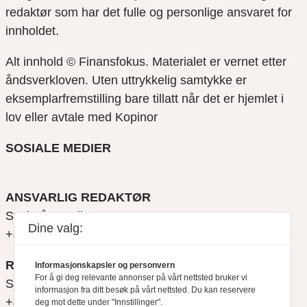
redaktør som har det fulle og personlige ansvaret for
innholdet.
Alt innhold © Finansfokus.
Materialet er vernet etter
åndsverkloven. Uten uttrykkelig samtykke er
eksemplarfremstilling bare tillatt når det er hjemlet i
lov eller avtale med Kopinor
SOSIALE MEDIER
ANSVARLIG REDAKTØR
Svein Åge Eriksen
Dine valg:
+47 900 79 547
REDAKTØR
Informasjonskapsler og personvern
For å gi deg relevante annonser på vårt nettsted bruker vi
Sjur Anda
informasjon fra ditt besøk på vårt nettsted. Du kan reservere
+47 470 34 460
deg mot dette under "Innstillinger".