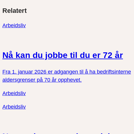
Del
Del
Del
Relatert
link
på
på
twitter
facebook
Arbeidsliv
Nå kan du jobbe til du er 72 år
Fra 1. januar 2026 er adgangen til å ha bedriftsinterne
aldersgrenser på 70 år opphevet.
Arbeidsliv
Arbeidsliv