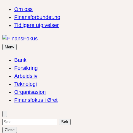
Om oss
Finansforbundet.no
Tidligere utgivelser
Meny
Bank
Forsikring
Arbeidsliv
Teknologi
Organisasjon
Finansfokus i Øret
Søk
etter:
Close