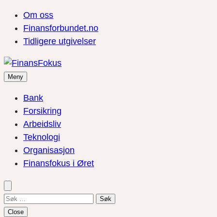
Om oss
Finansforbundet.no
Tidligere utgivelser
Meny
Bank
Forsikring
Arbeidsliv
Teknologi
Organisasjon
Finansfokus i Øret
Søk
etter:
Close