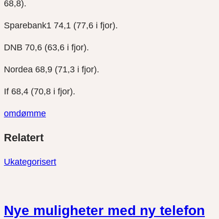
68,8).
Sparebank1 74,1 (77,6 i fjor).
DNB 70,6 (63,6 i fjor).
Nordea 68,9 (71,3 i fjor).
If 68,4 (70,8 i fjor).
omdømme
Del
Del
Del
Relatert
link
på
på
twitter
facebook
Ukategorisert
Nye muligheter med ny telefon