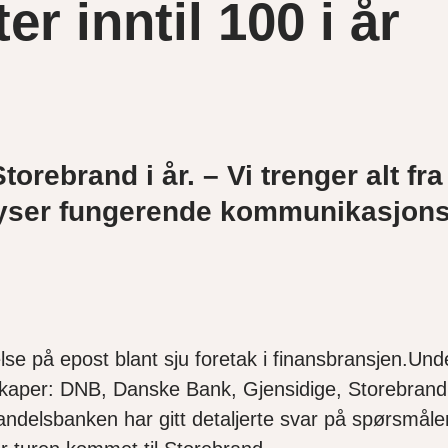
r inntil 100 i år
torebrand i år. – Vi trenger alt fra
lyser fungerende
kommunikasjonsd
e på epost blant sju foretak i finansbransjen.Und
selskaper: DNB, Danske Bank, Gjensidige, Storebra
elsbanken har gitt detaljerte svar på spørsmålene