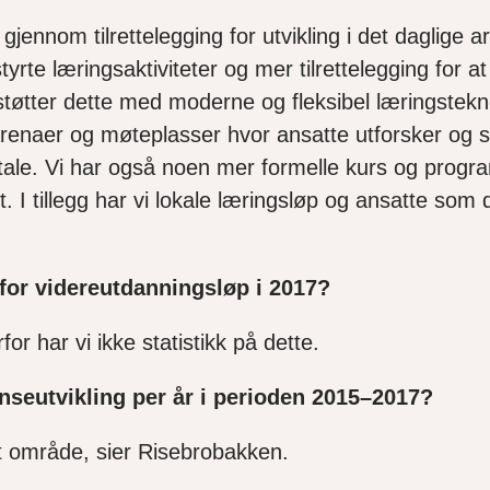
ennom tilrettelegging for utvikling i det daglige arb
tyrte læringsaktiviteter og mer tilrettelegging for 
tøtter dette med moderne og fleksibel læringsteknol
e arenaer og møteplasser hvor ansatte utforsker o
tale. Vi har også noen mer formelle kurs og progr
. I tillegg har vi lokale læringsløp og ansatte som
for videreutdanningsløp i 2017?
for har vi ikke statistikk på dette.
seutvikling per år i perioden 2015–2017?
et område, sier Risebrobakken.