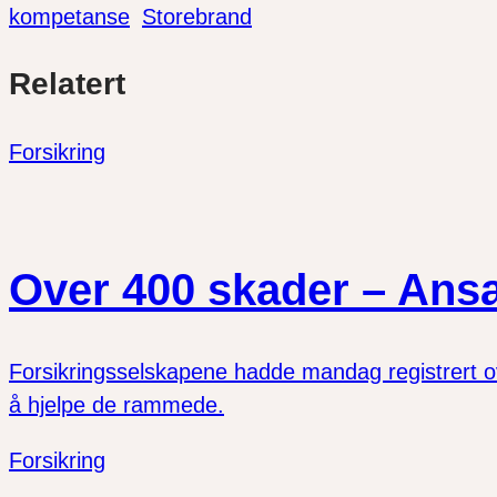
kompetanse
Storebrand
Del
Del
Del
Relatert
link
på
på
twitter
facebook
Forsikring
Over 400 skader – Ansat
Forsikringsselskapene hadde mandag registrert ov
å hjelpe de rammede.
Forsikring