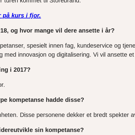
er turen kommet til Storebrand.
å kurs i fjor.
18, og hvor mange vil dere ansette i år?
ompetanser, spesielt innen fag, kundeservice og tje
g med innovasjon og digitalisering. Vi vil ansette e
ing i 2017?
r.
 type kompetanse hadde disse?
omheten. Disse personene dekker et bredt spekter 
 videreutvikle sin kompetanse?