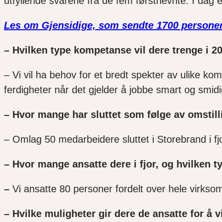
utfyllende svarene fra de fem førstnevnte. I dag 
Les om Gjensidige, som sendte 1700 personer p
– Hvilken type kompetanse vil dere trenge i 20
– Vi vil ha behov for et bredt spekter av ulike k
ferdigheter når det gjelder å jobbe smart og smidi
– Hvor mange har sluttet som følge av omstill
– Omlag 50 medarbeidere sluttet i Storebrand i fjo
– Hvor mange ansatte dere i fjor, og hvilken
–
Vi ansatte 80 personer fordelt over hele virks
– Hvilke muligheter gir dere de ansatte for å