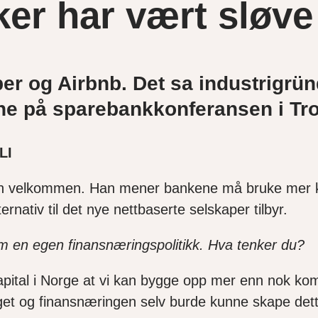
er har vært sløve
r og Airbnb. Det sa industrigründ
ne på sparebankkonferansen i Tr
LI
velkommen. Han mener bankene må bruke mer kref
rnativ til det nye nettbaserte selskaper tilbyr.
m en egen finansnæringspolitikk. Hva tenker du?
apital i Norge at vi kan bygge opp mer enn nok ko
get og finansnæringen selv burde kunne skape de