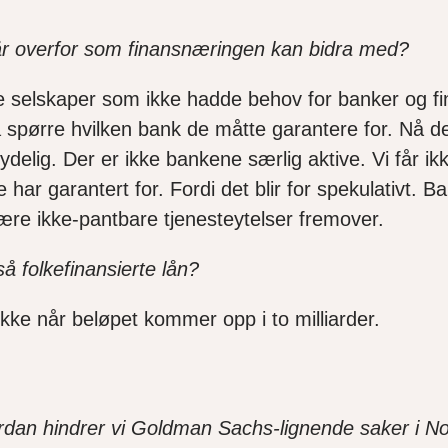
tår overfor som finansnæringen kan bidra med?
store selskaper som ikke hadde behov for banker og
å spørre hvilken bank de måtte garantere for. Nå 
elig. Der er ikke bankene særlig aktive. Vi får ikk
har garantert for. Fordi det blir for spekulativt. B
ære ikke-pantbare tjenesteytelser fremover.
så folkefinansierte lån?
ikke når beløpet kommer opp i to milliarder.
vordan hindrer vi Goldman Sachs-lignende saker i N