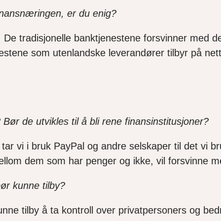
 finansnæringen, er du enig?
ikk. De tradisjonelle banktjenestene forsvinner me
tjenestene som utenlandske leverandører tilbyr på 
ør de utvikles til å bli rene finansinstitusjoner?
ar vi i bruk PayPal og andre selskaper til det vi br
mellom dem som har penger og ikke, vil forsvinne m
ør kunne tilby?
 tilby å ta kontroll over privatpersoners og bedrift