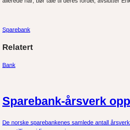
allerede har, bør tale til deres fordel, avslutter 
Sparebank
Del
Del
Del
Relatert
link
på
på
twitter
facebook
Bank
Sparebank-årsverk opp
De norske sparebankenes samlede antall årsverk vo