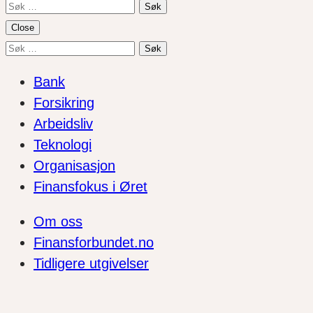
Søk
etter:
Close
Søk
etter:
Bank
Forsikring
Arbeidsliv
Teknologi
Organisasjon
Finansfokus i Øret
Om oss
Finansforbundet.no
Tidligere utgivelser