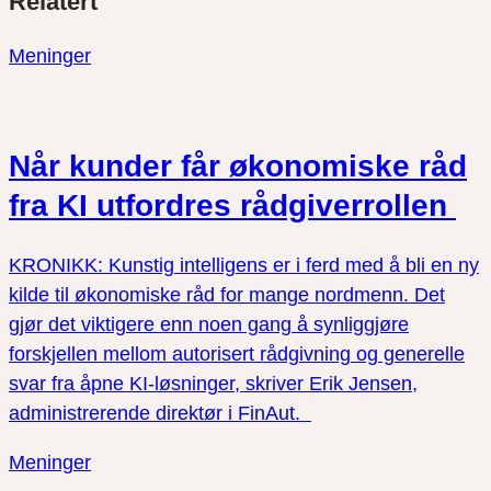
Relatert
link
på
på
twitter
facebook
Meninger
Når kunder får økonomiske råd
fra KI utfordres rådgiverrollen
KRONIKK: Kunstig intelligens er i ferd med å bli en ny
kilde til økonomiske råd for mange nordmenn. Det
gjør det viktigere enn noen gang å synliggjøre
forskjellen mellom autorisert rådgivning og generelle
svar fra åpne KI-løsninger, skriver Erik Jensen,
administrerende direktør i FinAut.
Meninger