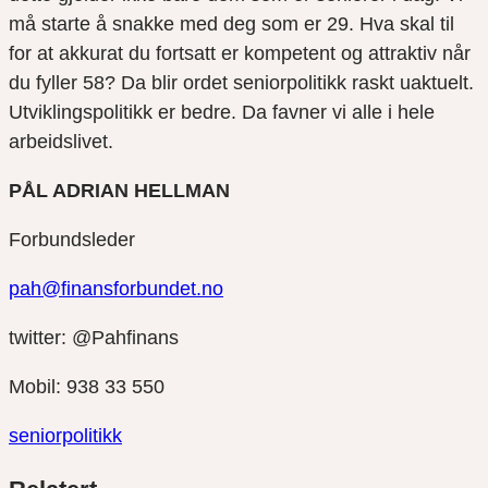
må starte å snakke med deg som er 29. Hva skal til
for at akkurat du fortsatt er kompetent og attraktiv når
du fyller 58? Da blir ordet seniorpolitikk raskt uaktuelt.
Utviklingspolitikk er bedre. Da favner vi alle i hele
arbeidslivet.
PÅL ADRIAN HELLMAN
Forbundsleder
pah@finansforbundet.no
twitter: @Pahfinans
Mobil: 938 33 550
seniorpolitikk
Del
Del
Del