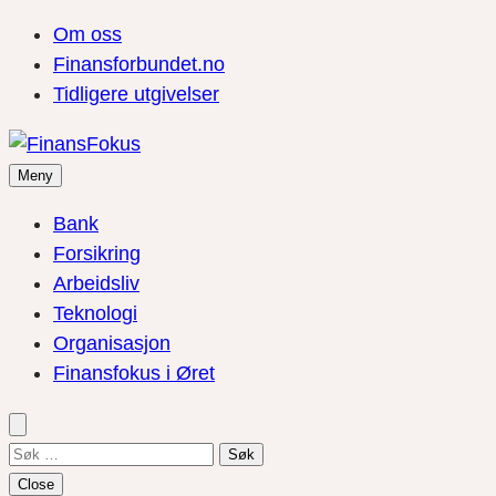
Om oss
Finansforbundet.no
Tidligere utgivelser
Meny
Bank
Forsikring
Arbeidsliv
Teknologi
Organisasjon
Finansfokus i Øret
Søk
etter:
Close