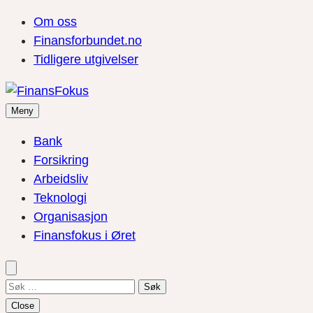
Om oss
Finansforbundet.no
Tidligere utgivelser
Meny
Bank
Forsikring
Arbeidsliv
Teknologi
Organisasjon
Finansfokus i Øret
Søk
etter:
Close