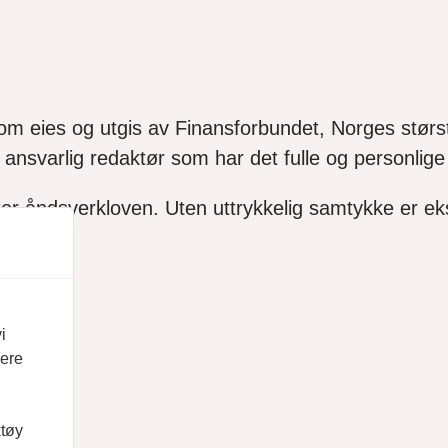
som eies og utgis av Finansforbundet, Norges størst
ansvarlig redaktør som har det fulle og personlige 
ter åndsverkloven. Uten uttrykkelig samtykke er ekse
i
vere
ktøy