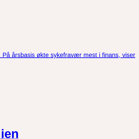
l. På årsbasis økte sykefravær mest i finans, viser
ien