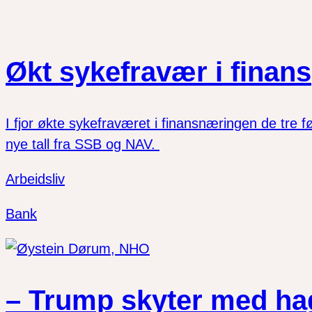
Økt sykefravær i finans
I fjor økte sykefraværet i finansnæringen de tre f
nye tall fra SSB og NAV.
Arbeidsliv
Bank
– Trump skyter med h