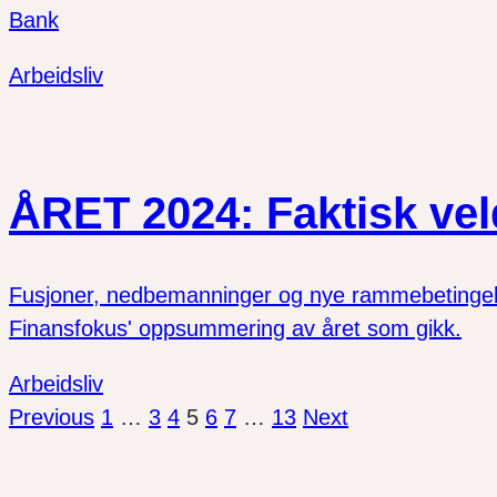
Bank
Arbeidsliv
ÅRET 2024: Faktisk vel
Fusjoner, nedbemanninger og nye rammebetingelse
Finansfokus' oppsummering av året som gikk.
Arbeidsliv
Previous
1
…
3
4
5
6
7
…
13
Next