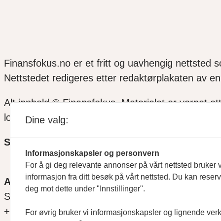
Finansfokus.no er et fritt og uavhengig nettsted 
Nettstedet redigeres etter redaktørplakaten av en 
Alt innhold © Finansfokus.
Materialet er vernet et
lov eller avtale med Kopinor
Dine valg:
SOSIALE MEDIER
Informasjonskapsler og personvern
For å gi deg relevante annonser på vårt nettsted bruker v
informasjon fra ditt besøk på vårt nettsted. Du kan reser
ANSVARLIG REDAKTØR
deg mot dette under "Innstillinger".
Svein Åge Eriksen
+47 900 79 547
For øvrig bruker vi informasjonskapsler og lignende ver