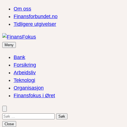
Om oss
Finansforbundet.no
Tidligere utgivelser
Meny
Bank
Forsikring
Arbeidsliv
Teknologi
Organisasjon
Finansfokus i Øret
Søk
etter:
Close