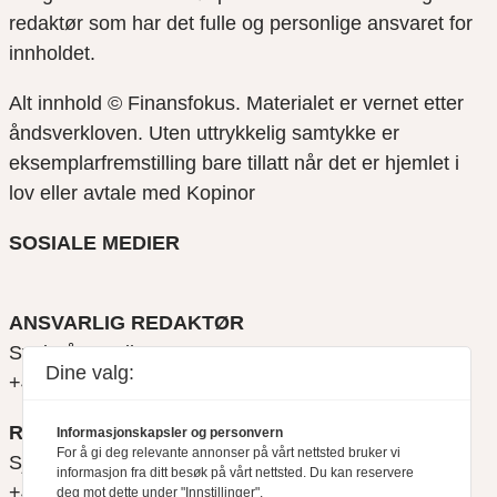
redaktør som har det fulle og personlige ansvaret for
innholdet.
Alt innhold © Finansfokus.
Materialet er vernet etter
åndsverkloven. Uten uttrykkelig samtykke er
eksemplarfremstilling bare tillatt når det er hjemlet i
lov eller avtale med Kopinor
SOSIALE MEDIER
ANSVARLIG REDAKTØR
Svein Åge Eriksen
Dine valg:
+47 900 79 547
REDAKTØR
Informasjonskapsler og personvern
For å gi deg relevante annonser på vårt nettsted bruker vi
Sjur Anda
informasjon fra ditt besøk på vårt nettsted. Du kan reservere
+47 470 34 460
deg mot dette under "Innstillinger".