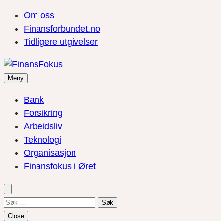
Om oss
Finansforbundet.no
Tidligere utgivelser
Meny
Bank
Forsikring
Arbeidsliv
Teknologi
Organisasjon
Finansfokus i Øret
Søk
etter:
Close