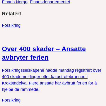
Finans Norge
Finansdepartementet
Del
Del
Del
Relatert
link
på
på
twitter
facebook
Forsikring
Over 400 skader – Ansatte
avbryter ferien
Forsikringsselskapene hadde mandag registrert over
400 skademeldinger etter katastrofebrannen i
Krokstadelva. Flere ansatte har avbrutt ferien for å
hjelpe de rammede.
Forsikring