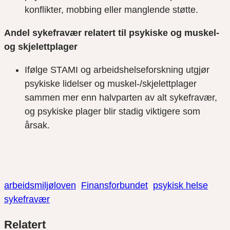
konflikter, mobbing eller manglende støtte.
Andel sykefravær relatert til psykiske og muskel-
og skjelettplager
Ifølge STAMI og arbeidshelseforskning utgjør
psykiske lidelser og muskel-/skjelettplager
sammen mer enn halvparten av alt sykefravær,
og psykiske plager blir stadig viktigere som
årsak.
arbeidsmiljøloven
Finansforbundet
psykisk helse
sykefravær
Del
Del
Del
Relatert
link
på
på