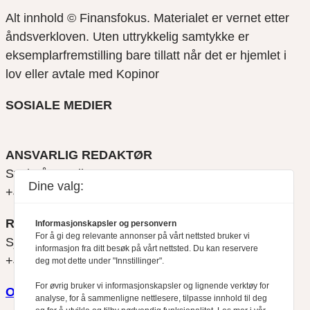
Alt innhold © Finansfokus.
Materialet er vernet etter
åndsverkloven. Uten uttrykkelig samtykke er
eksemplarfremstilling bare tillatt når det er hjemlet i
lov eller avtale med Kopinor
SOSIALE MEDIER
ANSVARLIG REDAKTØR
Svein Åge Eriksen
Dine valg:
+47 900 79 547
REDAKTØR
Informasjonskapsler og personvern
For å gi deg relevante annonser på vårt nettsted bruker vi
Sjur Anda
informasjon fra ditt besøk på vårt nettsted. Du kan reservere
+47 470 34 460
deg mot dette under "Innstillinger".
For øvrig bruker vi informasjonskapsler og lignende verktøy for
Om oss
analyse, for å sammenligne nettlesere, tilpasse innhold til deg