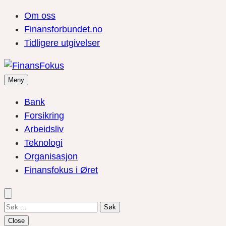
Om oss
Finansforbundet.no
Tidligere utgivelser
Meny
Bank
Forsikring
Arbeidsliv
Teknologi
Organisasjon
Finansfokus i Øret
Søk
etter:
Close