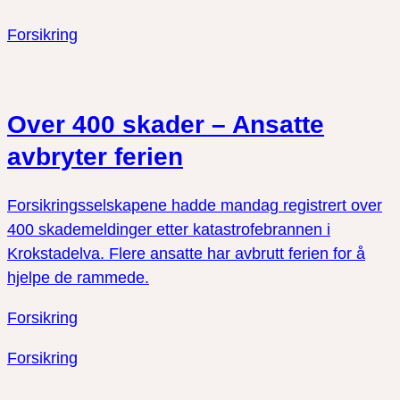
twitter
facebook
Forsikring
Over 400 skader – Ansatte
avbryter ferien
Forsikringsselskapene hadde mandag registrert over
400 skademeldinger etter katastrofebrannen i
Krokstadelva. Flere ansatte har avbrutt ferien for å
hjelpe de rammede.
Forsikring
Forsikring