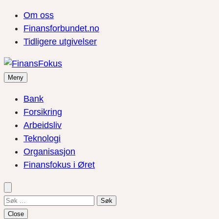
Om oss
Finansforbundet.no
Tidligere utgivelser
Meny
Bank
Forsikring
Arbeidsliv
Teknologi
Organisasjon
Finansfokus i Øret
Søk
etter:
Close