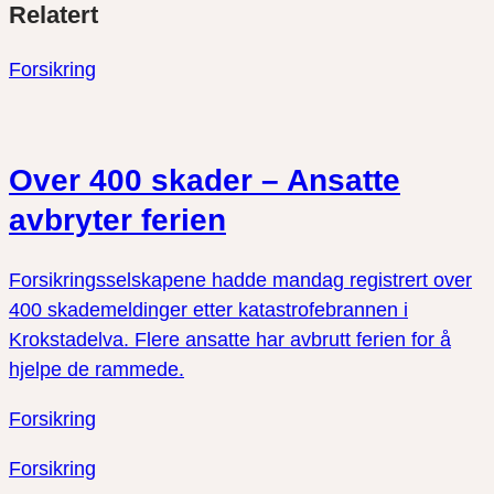
Relatert
link
på
på
twitter
facebook
Forsikring
Over 400 skader – Ansatte
avbryter ferien
Forsikringsselskapene hadde mandag registrert over
400 skademeldinger etter katastrofebrannen i
Krokstadelva. Flere ansatte har avbrutt ferien for å
hjelpe de rammede.
Forsikring
Forsikring