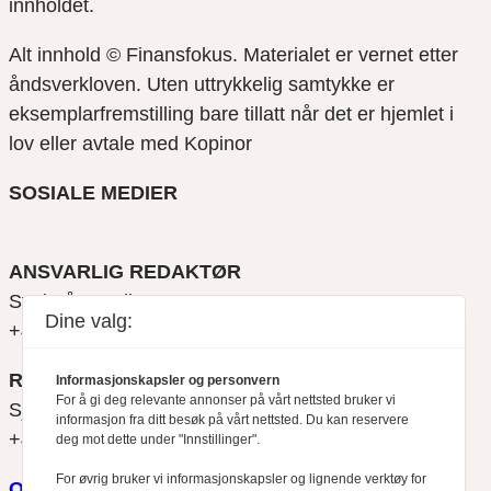
innholdet.
Alt innhold © Finansfokus.
Materialet er vernet etter
åndsverkloven. Uten uttrykkelig samtykke er
eksemplarfremstilling bare tillatt når det er hjemlet i
lov eller avtale med Kopinor
SOSIALE MEDIER
ANSVARLIG REDAKTØR
Svein Åge Eriksen
Dine valg:
+47 900 79 547
REDAKTØR
Informasjonskapsler og personvern
For å gi deg relevante annonser på vårt nettsted bruker vi
Sjur Anda
informasjon fra ditt besøk på vårt nettsted. Du kan reservere
+47 470 34 460
deg mot dette under "Innstillinger".
For øvrig bruker vi informasjonskapsler og lignende verktøy for
Om oss