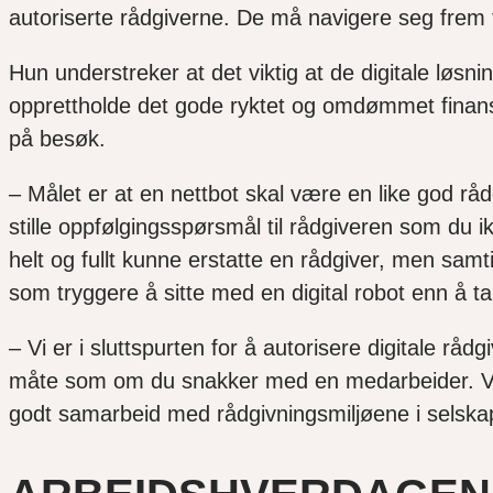
autoriserte rådgiverne. De må navigere seg frem t
Hun understreker at det viktig at de digitale løsni
opprettholde det gode ryktet og omdømmet finans
på besøk.
– Målet er at en nettbot skal være en like god rå
stille oppfølgingsspørsmål til rådgiveren som du i
helt og fullt kunne erstatte en rådgiver, men s
som tryggere å sitte med en digital robot enn å t
– Vi er i sluttspurten for å autorisere digitale r
måte som om du snakker med en medarbeider. Vi s
godt samarbeid med rådgivningsmiljøene i selska