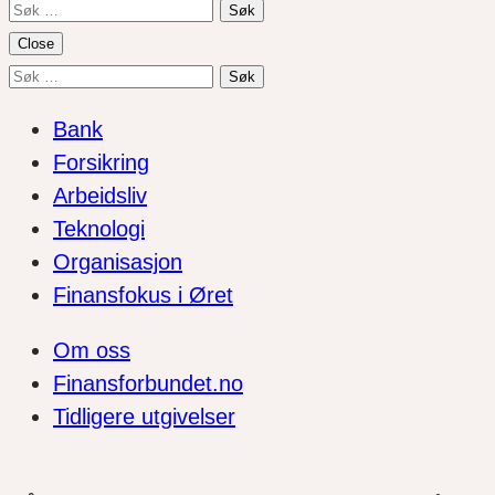
Søk
etter:
Close
Søk
etter:
Bank
Forsikring
Arbeidsliv
Teknologi
Organisasjon
Finansfokus i Øret
Om oss
Finansforbundet.no
Tidligere utgivelser