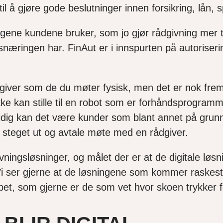
il å gjøre gode beslutninger innen forsikring, lån,
ngene kundene bruker, som jo gjør rådgivning mer til
næringen har. FinAut er i innspurten på autorise
dgiver som de du møter fysisk, men det er nok frem
kke kan stille til en robot som er forhåndsprogramme
amtidig kan det være kunder som blant annet på gr
a steget ut og avtale møte med en rådgiver.
ådgivningsløsninger, og målet der er at de digitale
er gjerne at de løsningene som kommer raskest i 
pet, som gjerne er de som vet hvor skoen trykker 