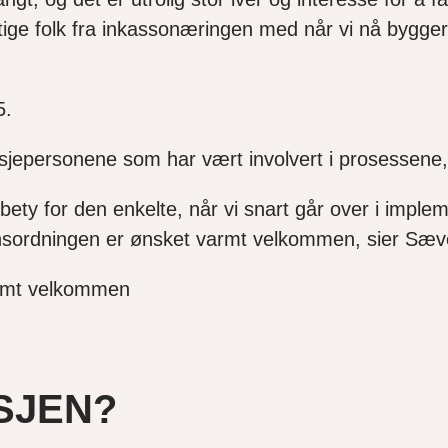
tige folk fra inkassonæringen med når vi nå bygge
5.
nsjepersonene som har vært involvert i prosessene, 
il bety for den enkelte, når vi snart går over i imp
sjonsordningen er ønsket varmt velkommen, sier Sæv
armt velkommen
SJEN?