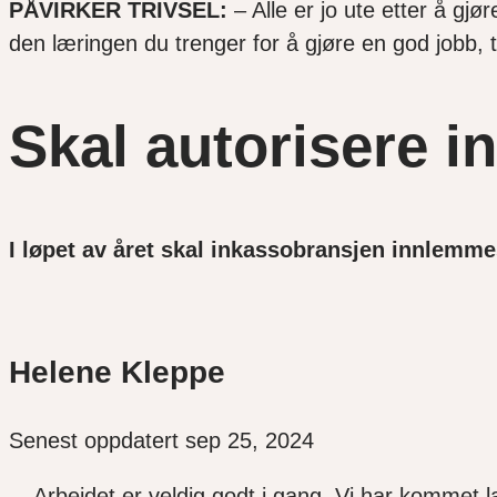
PÅVIRKER TRIVSEL:
– Alle er jo ute etter å gj
den læringen du trenger for å gjøre en god jobb, t
Skal autorisere i
I løpet av året skal inkassobransjen innlemmes 
Helene Kleppe
Senest oppdatert sep 25, 2024
– Arbeidet er veldig godt i gang. Vi har kommet la