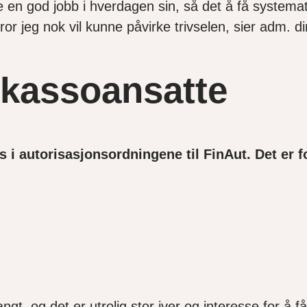
øre en god jobb i hverdagen sin, så det å få syste
ror jeg nok vil kunne påvirke trivselen, sier adm. d
nkassoansatte
i autorisasjonsordningene til FinAut. Det er for
ngt, og det er utrolig stor iver og interesse for å 