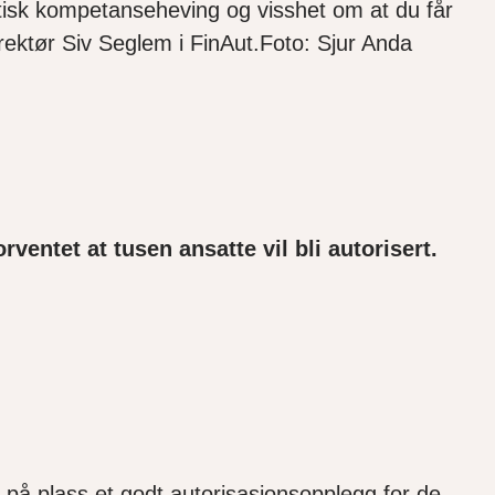
matisk kompetanseheving og visshet om at du får
irektør Siv Seglem i FinAut.Foto: Sjur Anda
ventet at tusen ansatte vil bli autorisert.
få på plass et godt autorisasjonsopplegg for de