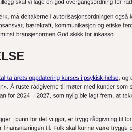
 tillegg skal vi lage en god overgangsordning for r
rk, må deltakerne i autorisasjonsordningen også 
nnsansvar, bærekraft, kommunikasjon og etiske fer
 minst bransjenormen God skikk for inkasso.
ELSE
al ta årets oppdatering kurses i psykisk helse
, og 
 Å ruste rådgiverne til møter med kunder som slite
lan for 2024 – 2027, som nylig ble lagt frem, at tek
gger i bunn for det vi gjør, er trygg rådgivning til
r finansnæringen til. Folk skal kunne være trygge p