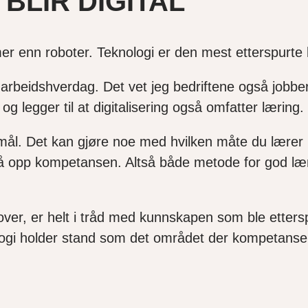
BLIR DIGITAL
 mer enn roboter. Teknologi er den mest etterspurt
es arbeidshverdag. Det vet jeg bedriftene også jobb
 legger til at digitalisering også omfatter læring.
l. Det kan gjøre noe med hvilken måte du lærer 
 opp kompetansen. Altså både metode for god læri
ver, er helt i tråd med kunnskapen som ble etters
nologi holder stand som det området der kompetans