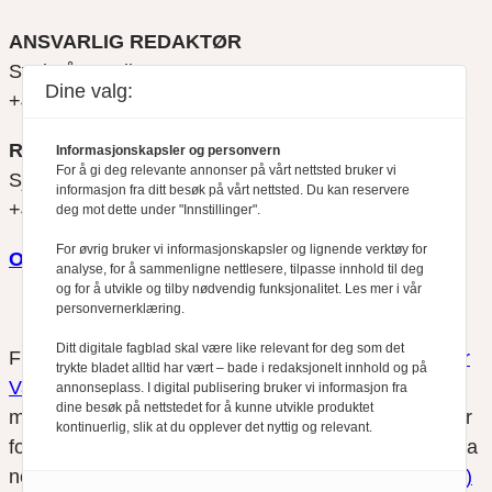
ANSVARLIG REDAKTØR
Svein Åge Eriksen
Dine valg:
+47 900 79 547
REDAKTØR
Informasjonskapsler og personvern
For å gi deg relevante annonser på vårt nettsted bruker vi
Sjur Anda
informasjon fra ditt besøk på vårt nettsted. Du kan reservere
+47 470 34 460
deg mot dette under "Innstillinger".
For øvrig bruker vi informasjonskapsler og lignende verktøy for
Om oss
analyse, for å sammenligne nettlesere, tilpasse innhold til deg
og for å utvikle og tilby nødvendig funksjonalitet. Les mer i vår
personvernerklæring.
Ditt digitale fagblad skal være like relevant for deg som det
Finansfokus arbeider etter
Redaktørplakaten
og
Vær
trykte bladet alltid har vært – bade i redaksjonelt innhold og på
Varsom-plakatens
regler for god presseskikk, som
annonseplass. I digital publisering bruker vi informasjon fra
dine besøk på nettstedet for å kunne utvikle produktet
medlem av Fagpressen. Finansfokus har ikke ansvar
kontinuerlig, slik at du opplever det nyttig og relevant.
for innhold på eksterne nettsider som det lenkes til fra
nettsidene. Vi benytter
informasjonskapsler (cookies)