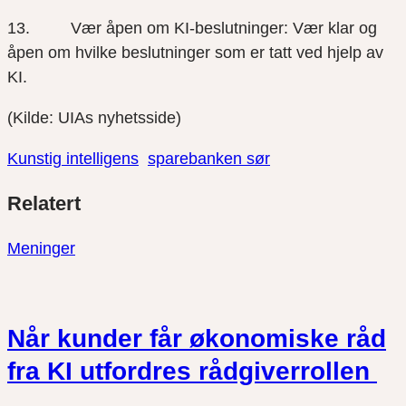
13. Vær åpen om KI-beslutninger: Vær klar og
åpen om hvilke beslutninger som er tatt ved hjelp av
KI.
(Kilde: UIAs nyhetsside)
Kunstig intelligens
sparebanken sør
Del
Del
Del
Relatert
link
på
på
twitter
facebook
Meninger
Når kunder får økonomiske råd
fra KI utfordres rådgiverrollen