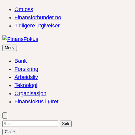
Om oss
Finansforbundet.no
Tidligere utgivelser
Meny
Bank
Forsikring
Arbeidsliv
Teknologi
Organisasjon
Finansfokus i Øret
Søk
etter:
Close