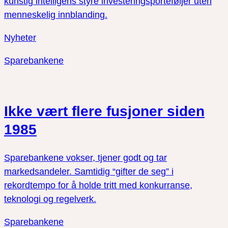
kunstig intelligens styre investeringsporteføljer uten
menneskelig innblanding.
Nyheter
Sparebankene
Ikke vært flere fusjoner siden
1985
Sparebankene vokser, tjener godt og tar
markedsandeler. Samtidig “gifter de seg” i
rekordtempo for å holde tritt med konkurranse,
teknologi og regelverk.
Sparebankene