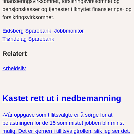
finansieringsvirksomhet, forsikringsvirksomhet og
pensjonskasser og tjenester tilknyttet finansierings- og
forsikringsvirksomhet.
Eidsberg Sparebank
Jobbmonitor
Trøndelag Sparebank
Del
Del
Del
Relatert
link
på
på
twitter
facebook
Arbeidsliv
Kastet rett ut i nedbemanning
-Vår oppgave som tillitsvalgte er å sørge for at
belastningen for de 15 som mistet jobben blir minst
mulig. Det er kjernen i tillitsvalgtrollen, slik jeg ser det.