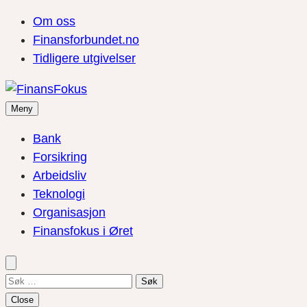
Om oss
Finansforbundet.no
Tidligere utgivelser
Meny
Bank
Forsikring
Arbeidsliv
Teknologi
Organisasjon
Finansfokus i Øret
Søk
etter:
Close