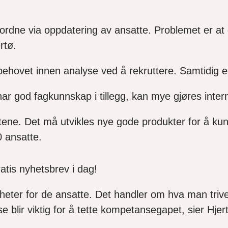
rdne via oppdatering av ansatte. Problemet er at de
ertø.
ehovet innen analyse ved å rekruttere. Samtidig e
har god fagkunnskap i tillegg, kan mye gjøres inter
ftene. Det må utvikles nye gode produkter for å ku
00 ansatte.
ratis nyhetsbrev i dag!
heter for de ansatte. Det handler om hva man tri
 blir viktig for å tette kompetansegapet, sier Hje