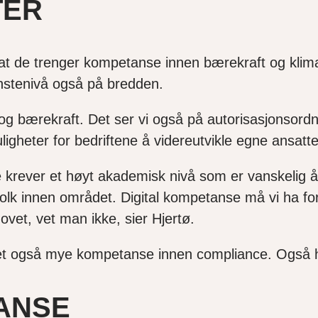
TER
 at de trenger kompetanse innen bærekraft og klim
instenivå også på bredden.
og bærekraft. Det ser vi også på autorisasjonsordn
uligheter for bedriftene å videreutvikle egne ansa
ette krever et høyt akademisk nivå som er vanskelig
folk innen området. Digital kompetanse må vi ha for
behovet, vet man ikke, sier Hjertø.
det også mye kompetanse innen compliance. Også h
TANSE