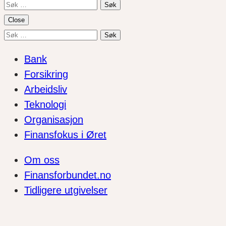
Søk
etter:
Close
Søk
etter:
Bank
Forsikring
Arbeidsliv
Teknologi
Organisasjon
Finansfokus i Øret
Om oss
Finansforbundet.no
Tidligere utgivelser