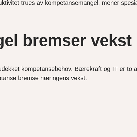
tivitet trues av kompetansemangel, mener spesialr
l bremser vekst
udekket kompetansebehov. Bærekraft og IT er to a
mpetanse bremse næringens vekst.