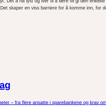
t. Det å ha lyst og iver til å lære vil gi den enkel
Det skaper en viss barriere for å komme inn, for de
lag
er – fra flere ansatte i sparebankene og krav om la