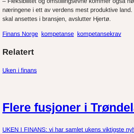
– Fleksibilitet og omstillingsevne kommer også høy
næringene i ett av verdens mest produktive land. 
skal ansettes i bransjen, avslutter Hjertø.
Finans Norge
kompetanse
kompetansekrav
Del
Del
Del
Relatert
link
på
på
twitter
facebook
Uken i finans
Flere fusjoner i Trønde
UKEN I FINANS: vi har samlet ukens viktigste nyhet