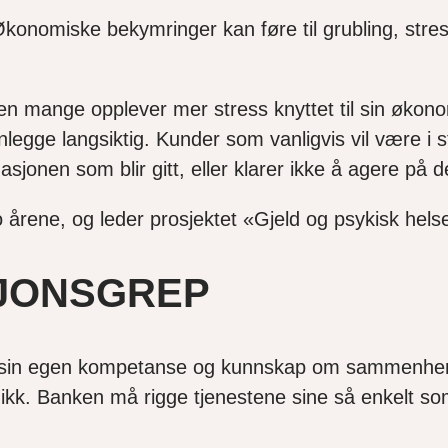
nomiske bekymringer kan føre til grubling, stress
Men mange opplever mer stress knyttet til sin økonom
legge langsiktig. Kunder som vanligvis vil være i st
sjonen som blir gitt, eller klarer ikke å agere på d
 årene, og leder prosjektet «Gjeld og psykisk hels
JONSGREP
te sin egen kompetanse og kunnskap om sammenhen
ikk. Banken må rigge tjenestene sine så enkelt som 