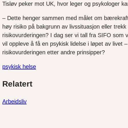
Tisløv peker mot UK, hvor leger og psykologer k
– Dette henger sammen med målet om bærekraft og 
høy risiko på bakgrunn av livssituasjon eller tre
risikovurderingen? I dag ser vi tall fra SIFO som v
vil oppleve å få en psykisk lidelse i løpet av live
risikovurderingen etter andre prinsipper?
psykisk helse
Del
Del
Del
Relatert
link
på
på
twitter
facebook
Arbeidsliv