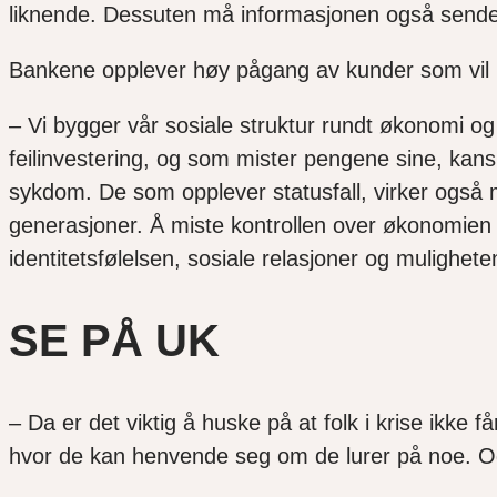
liknende. Dessuten må informasjonen også sendes 
Bankene opplever høy pågang av kunder som vil ha
– Vi bygger vår sosiale struktur rundt økonomi 
feilinvestering, og som mister pengene sine, kanskj
sykdom. De som opplever statusfall, virker også m
generasjoner. Å miste kontrollen over økonomien si
identitetsfølelsen, sosiale relasjoner og muligheten 
SE PÅ UK
– Da er det viktig å huske på at folk i krise ikke f
hvor de kan henvende seg om de lurer på noe. Og e