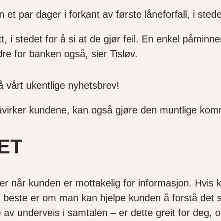
t par dager i forkant av første låneforfall, i stede
tt, i stedet for å si at de gjør feil. En enkel påmi
dre for banken også, sier Tisløv.
å vårt ukentlige nyhetsbrev!
åvirker kundene, kan også gjøre den muntlige komm
ET
r når kunden er mottakelig for informasjon. Hvis kun
t beste er om man kan hjelpe kunden å forstå det 
 av underveis i samtalen – er dette greit for deg,