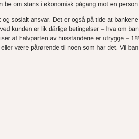
an be om stans i økonomisk pågang mot en person 
sosialt ansvar. Det er også på tide at bankene ret
kk ved kunden er lik dårlige betingelser – hva om b
iser at halvparten av husstandene er utrygge – 18% s
t – eller være pårørende til noen som har det. Vil b