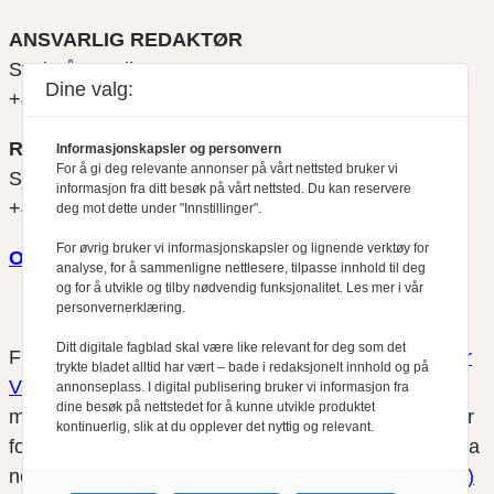
ANSVARLIG REDAKTØR
Svein Åge Eriksen
Dine valg:
+47 900 79 547
REDAKTØR
Informasjonskapsler og personvern
For å gi deg relevante annonser på vårt nettsted bruker vi
Sjur Anda
informasjon fra ditt besøk på vårt nettsted. Du kan reservere
+47 470 34 460
deg mot dette under "Innstillinger".
For øvrig bruker vi informasjonskapsler og lignende verktøy for
Om oss
analyse, for å sammenligne nettlesere, tilpasse innhold til deg
og for å utvikle og tilby nødvendig funksjonalitet. Les mer i vår
personvernerklæring.
Ditt digitale fagblad skal være like relevant for deg som det
Finansfokus arbeider etter
Redaktørplakaten
og
Vær
trykte bladet alltid har vært – bade i redaksjonelt innhold og på
Varsom-plakatens
regler for god presseskikk, som
annonseplass. I digital publisering bruker vi informasjon fra
dine besøk på nettstedet for å kunne utvikle produktet
medlem av Fagpressen. Finansfokus har ikke ansvar
kontinuerlig, slik at du opplever det nyttig og relevant.
for innhold på eksterne nettsider som det lenkes til fra
nettsidene. Vi benytter
informasjonskapsler (cookies)