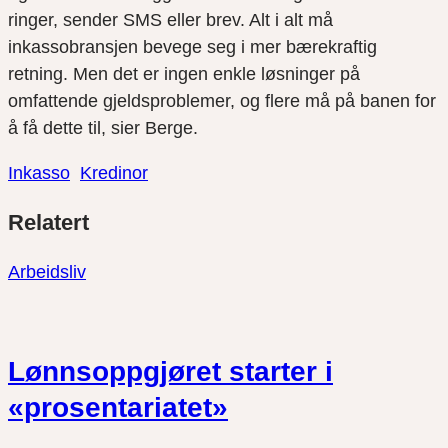
ringer, sender SMS eller brev. Alt i alt må
inkassobransjen bevege seg i mer bærekraftig
retning. Men det er ingen enkle løsninger på
omfattende gjeldsproblemer, og flere må på banen for
å få dette til, sier Berge.
Inkasso
Kredinor
Del
Del
Del
Relatert
link
på
på
twitter
facebook
Arbeidsliv
Lønnsoppgjøret starter i
«prosentariatet»