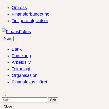
Om oss
Finansforbundet.no
Tidligere utgivelser
Meny
Bank
Forsikring
Arbeidsliv
Teknologi
Organisasjon
Finansfokus i Øret
Søk
etter:
Close