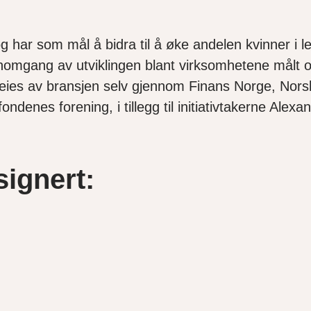
 og har som mål å bidra til å øke andelen kvinner i
ennomgang av utviklingen blant virksomhetene målt 
g eies av bransjen selv gjennom Finans Norge, Nor
ndenes forening, i tillegg til initiativtakerne Ale
ignert: