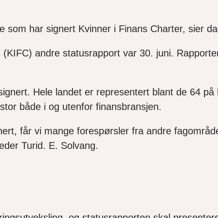
e som har signert Kvinner i Finans Charter, sier da
rs (KIFC) andre statusrapport var 30. juni. Rappor
signert. Hele landet er representert blant de 64 på
r stor både i og utenfor finansbransjen.
ignert, får vi mange forespørsler fra andre fagområ
g leder Turid. E. Solvang.
faringsutveksling, og statusrapporten skal present