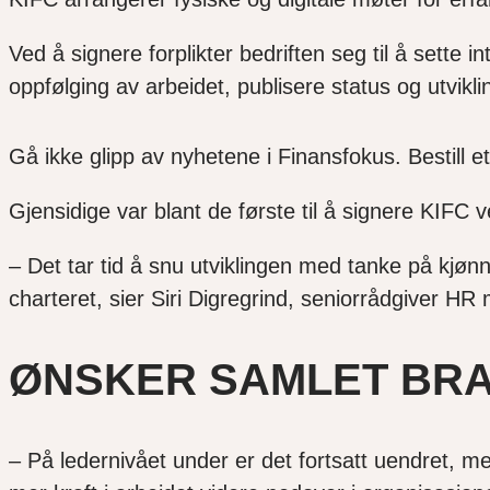
Ved å signere forplikter bedriften seg til å sette
oppfølging av arbeidet, publisere status og utvikl
Gå ikke glipp av nyhetene i Finansfokus. Bestill et
Gjensidige var blant de første til å signere KIF
– Det tar tid å snu utviklingen med tanke på kjønns
charteret, sier Siri Digregrind, seniorrådgiver H
ØNSKER SAMLET BR
– På ledernivået under er det fortsatt uendret, men