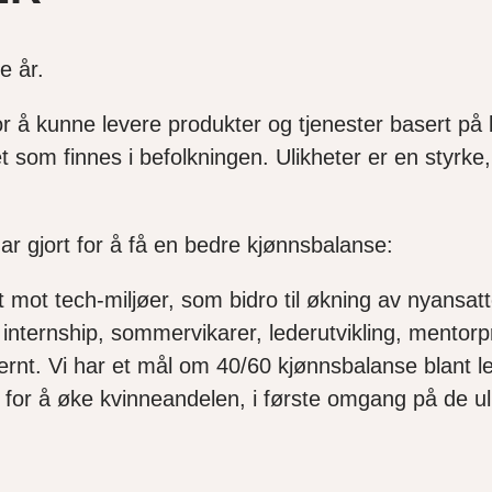
ge år.
or å kunne levere produkter og tjenester basert på
t som finnes i befolkningen. Ulikheter er en styrke
 har gjort for å få en bedre kjønnsbalanse:
 mot tech-miljøer, som bidro til økning av nyansatte
, internship, sommervikarer, lederutvikling, mentor
rnt. Vi har et mål om 40/60 kjønnsbalanse blant lede
d for å øke kvinneandelen, i første omgang på de ul