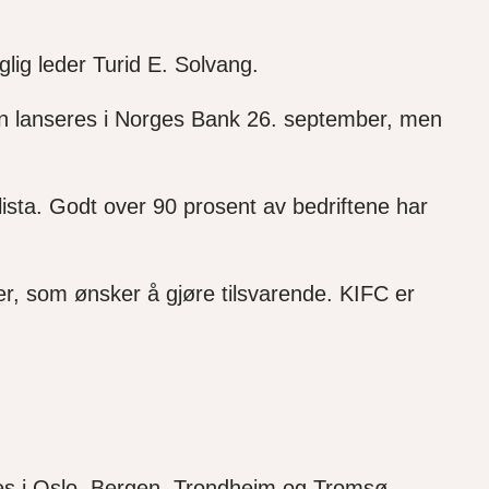
glig leder Turid E. Solvang.
ten lanseres i Norges Bank 26. september, men
 lista. Godt over 90 prosent av bedriftene har
der, som ønsker å gjøre tilsvarende. KIFC er
eres i Oslo, Bergen, Trondheim og Tromsø.