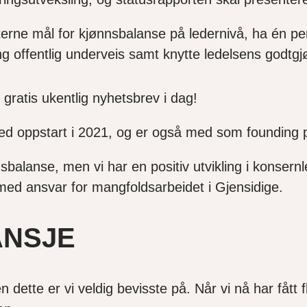
 interne mål for kjønnsbalanse på ledernivå, ha én p
ing offentlig underveis samt knytte ledelsens godtg
 gratis ukentlig nyhetsbrev i dag!
C ved oppstart i 2021, og er også med som founding
balanse, men vi har en positiv utvikling i konsernl
R med ansvar for mangfoldsarbeidet i Gjensidige.
ANSJE
 dette er vi veldig bevisste på. Når vi nå har fått 