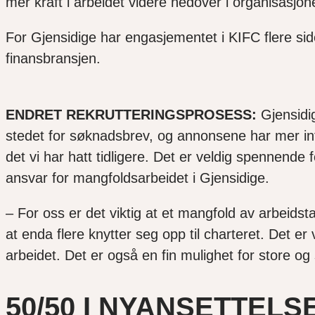
mer kraft i arbeidet videre nedover i organisasjo
For Gjensidige har engasjementet i KIFC flere sider.
finansbransjen.
ENDRET REKRUTTERINGSPROSESS:
Gjensidi
stedet for søknadsbrev, og annonsene har mer inf
det vi har hatt tidligere. Det er veldig spennende
ansvar for mangfoldsarbeidet i Gjensidige.
– For oss er det viktig at et mangfold av arbeids
at enda flere knytter seg opp til charteret. Det er v
arbeidet. Det er også en fin mulighet for store o
50/50 I NYANSETTELS