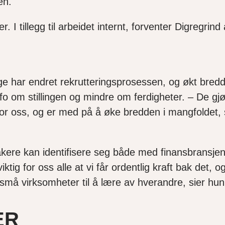
nen.
 I tillegg til arbeidet internt, forventer Digregrind 
ge har endret rekrutteringsprosessen, og økt bre
o om stillingen og mindre om ferdigheter. – De gj
 for oss, og er med på å øke bredden i mangfoldet, 
takere kan identifisere seg både med finansbransj
iktig for oss alle at vi får ordentlig kraft bak det, 
g små virksomheter til å lære av hverandre, sier hu
ER