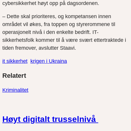
cybersikkerhet høyt opp på dagsordenen.
– Dette skal prioriteres, og kompetansen innen
området vil økes, fra toppen og styrerommene til
operasjonelt nivå i den enkelte bedrift. IT-
sikkerhetsfolk kommer til å være svært ettertraktede i
tiden fremover, avslutter Staavi.
it sikkerhet
krigen i Ukraina
Del
Del
Del
Relatert
link
på
på
twitter
facebook
Kriminalitet
Høyt digitalt trusselnivå