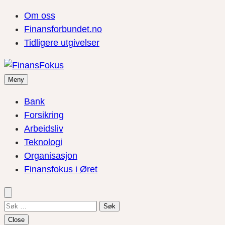
Om oss
Finansforbundet.no
Tidligere utgivelser
Meny
Bank
Forsikring
Arbeidsliv
Teknologi
Organisasjon
Finansfokus i Øret
Søk
etter:
Close