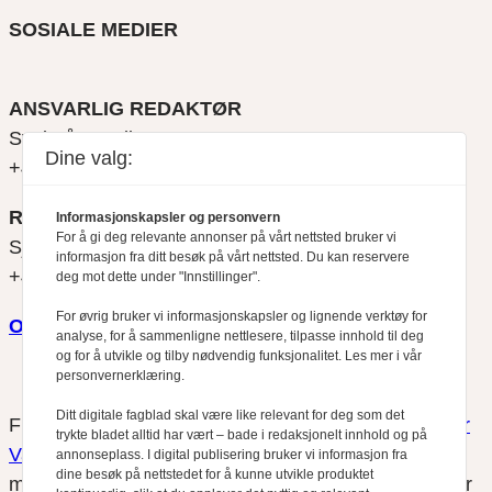
SOSIALE MEDIER
ANSVARLIG REDAKTØR
Svein Åge Eriksen
Dine valg:
+47 900 79 547
REDAKTØR
Informasjonskapsler og personvern
For å gi deg relevante annonser på vårt nettsted bruker vi
Sjur Anda
informasjon fra ditt besøk på vårt nettsted. Du kan reservere
+47 470 34 460
deg mot dette under "Innstillinger".
For øvrig bruker vi informasjonskapsler og lignende verktøy for
Om oss
analyse, for å sammenligne nettlesere, tilpasse innhold til deg
og for å utvikle og tilby nødvendig funksjonalitet. Les mer i vår
personvernerklæring.
Ditt digitale fagblad skal være like relevant for deg som det
Finansfokus arbeider etter
Redaktørplakaten
og
Vær
trykte bladet alltid har vært – bade i redaksjonelt innhold og på
Varsom-plakatens
regler for god presseskikk, som
annonseplass. I digital publisering bruker vi informasjon fra
dine besøk på nettstedet for å kunne utvikle produktet
medlem av Fagpressen. Finansfokus har ikke ansvar