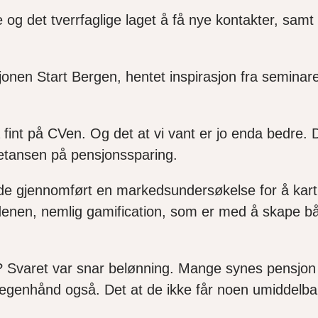
ne og det tverrfaglige laget å få nye kontakter, s
jonen Start Bergen, hentet inspirasjon fra seminar
fint på CVen. Og det at vi vant er jo enda bedre. D
petansen på pensjonssparing.
dde gjennomført en markedsundersøkelse for å ka
denen, nemlig gamification, som er med å skape båd
? Svaret var snar belønning. Mange synes pensjon e
 egenhånd også. Det at de ikke får noen umiddelbar