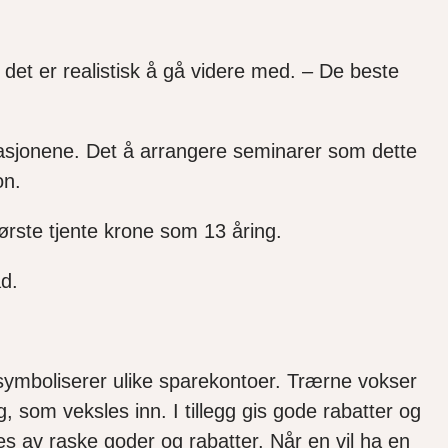
 det er realistisk å gå videre med. – De beste
erasjonene. Det å arrangere seminarer som dette
jon.
a første tjente krone som 13 åring.
tad.
 symboliserer ulike sparekontoer. Trærne vokser
 som veksles inn. I tillegg gis gode rabatter og
es av raske goder og rabatter. Når en vil ha en