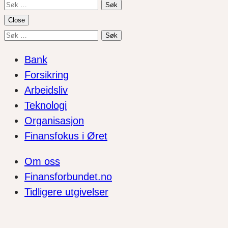
Søk
etter:
Close
Søk
etter:
Bank
Forsikring
Arbeidsliv
Teknologi
Organisasjon
Finansfokus i Øret
Om oss
Finansforbundet.no
Tidligere utgivelser