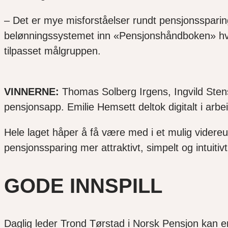
– Det er mye misforståelser rundt pensjonssparing, 
belønningssystemet inn «Pensjonshåndboken» hvo
tilpasset målgruppen.
VINNERNE:
Thomas Solberg Irgens, Ingvild Stensl
pensjonsapp. Emilie Hemsett deltok digitalt i ar
Hele laget håper å få være med i et mulig videreut
pensjonssparing mer attraktivt, simpelt og intuitiv
GODE INNSPILL
Daglig leder Trond Tørstad i Norsk Pensjon kan en