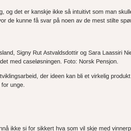
og det er kanskje ikke så intuitivt som man skulle øn
r de kunne få svar på noen av de mest stilte spø
and, Signy Rut Astvaldsdottir og Sara Laassiri Niel
beidet med caseløsningen. Foto: Norsk Pensjon.
viklingsarbeid, der ideen kan bli et virkelig produk
t for unge.
nå ikke si for sikkert hva som vil skje med vinnerp