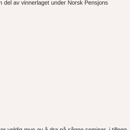
m del av vinnerlaget under Norsk Pensjons
r veldig mye av å dra på sånne seminar, i tillegg