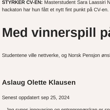
STYRKER CV-EN:
Masterstudent Sara Laassiri N
hackaton har hun fått et nytt fint punkt på CV-en.
Med vinnerspill 
Studentene ville nettverke, og Norsk Pensjon øn
Aslaug Olette Klausen
Senest oppdatert sep 25, 2024
– Jeg synes innovasjon og entreprenørskap er spe