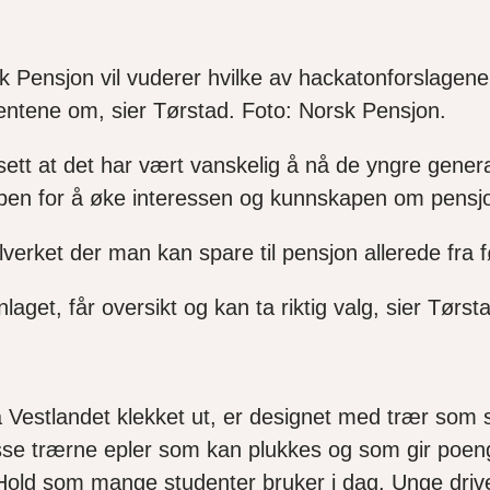
k Pensjon vil vuderer hvilke av hackatonforslagene
udentene om, sier Tørstad. Foto: Norsk Pensjon.
r sett at det har vært vanskelig å nå de yngre gen
ppen for å øke interessen og kunnskapen om pens
egelverket der man kan spare til pensjon allerede fr
aget, får oversikt og kan ta riktig valg, sier Tørs
å Vestlandet klekket ut, er designet med trær som
sse trærne epler som kan plukkes og som gir poeng,
n Hold som mange studenter bruker i dag. Unge driv