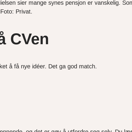
ielsen sier mange synes pensjon er vanskelig. So
 Foto: Privat.
på CVen
sket å få nye idéer. Det ga god match.
nnende, og det er gøy å utfordre seg selv. Du lære