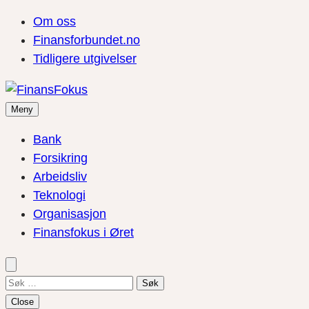
Om oss
Finansforbundet.no
Tidligere utgivelser
Meny
Bank
Forsikring
Arbeidsliv
Teknologi
Organisasjon
Finansfokus i Øret
Søk
etter:
Close