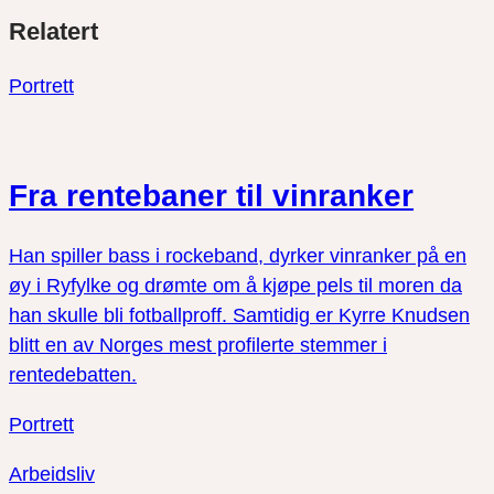
Del
Del
Del
Relatert
link
på
på
twitter
facebook
Portrett
Fra rentebaner til vinranker
Han spiller bass i rockeband, dyrker vinranker på en
øy i Ryfylke og drømte om å kjøpe pels til moren da
han skulle bli fotballproff. Samtidig er Kyrre Knudsen
blitt en av Norges mest profilerte stemmer i
rentedebatten.
Portrett
Arbeidsliv