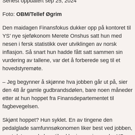
Senest oppdatert sep 25, 2024
Foto:
OBM/Tellef Øgrim
Den maidagen Finansfokus dukker opp på kontoret til
YS’ nye sjeføkonom Merete Onshus satt hun med
nesen i fersk statistikk over utviklingen av norsk
inflasjon. Så snart hun hadde fått satt sammen sin
vurdering av tallene, var det å forberede seg til et
hovedstyremøte.
– Jeg begynner å skjønne hva jobben går ut på, sier
den 48 år gamle gudbrandsdølen, bare noen måneder
etter at hun hoppet fra Finansdepartementet til
fagbevegelsen.
Skjønt hoppet? Hun syklet. En av tingene den
pedalglade samfunnsøkonomen liker best ved jobben,