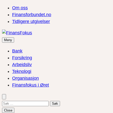
Om oss
Finansforbundet.no
Tidligere utgivelser
Meny
Bank
Forsikring
Arbeidsliv
Teknologi
Organisasjon
Finansfokus i Øret
Søk
etter:
Close