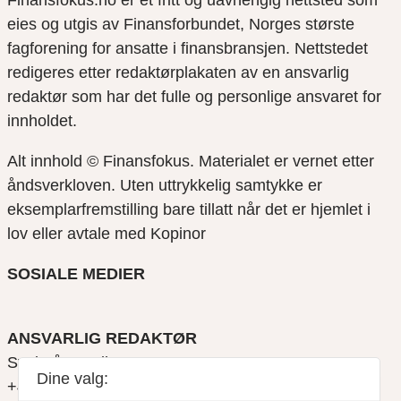
Finansfokus.no er et fritt og uavhengig nettsted som
eies og utgis av Finansforbundet, Norges største
fagforening for ansatte i finansbransjen. Nettstedet
redigeres etter redaktørplakaten av en ansvarlig
redaktør som har det fulle og personlige ansvaret for
innholdet.
Alt innhold © Finansfokus.
Materialet er vernet etter
åndsverkloven. Uten uttrykkelig samtykke er
eksemplarfremstilling bare tillatt når det er hjemlet i
lov eller avtale med Kopinor
SOSIALE MEDIER
ANSVARLIG REDAKTØR
Svein Åge Eriksen
Dine valg:
+47 900 79 547