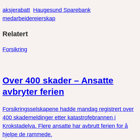
aksjerabatt
Haugesund Sparebank
medarbeidereierskap
Del
Del
Del
Relatert
link
på
på
twitter
facebook
Forsikring
Over 400 skader – Ansatte
avbryter ferien
Forsikringsselskapene hadde mandag registrert over
400 skademeldinger etter katastrofebrannen i
Krokstadelva. Flere ansatte har avbrutt ferien for å
hjelpe de rammede.