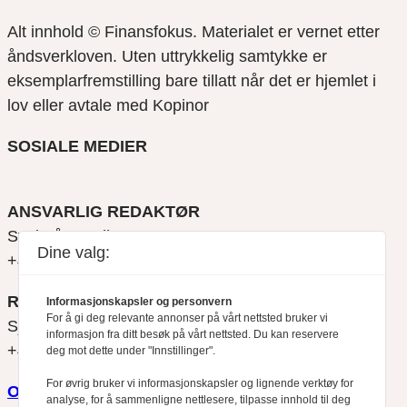
Alt innhold © Finansfokus.
Materialet er vernet etter
åndsverkloven. Uten uttrykkelig samtykke er
eksemplarfremstilling bare tillatt når det er hjemlet i
lov eller avtale med Kopinor
SOSIALE MEDIER
ANSVARLIG REDAKTØR
Svein Åge Eriksen
Dine valg:
+47 900 79 547
REDAKTØR
Informasjonskapsler og personvern
For å gi deg relevante annonser på vårt nettsted bruker vi
Sjur Anda
informasjon fra ditt besøk på vårt nettsted. Du kan reservere
+47 470 34 460
deg mot dette under "Innstillinger".
For øvrig bruker vi informasjonskapsler og lignende verktøy for
Om oss
analyse, for å sammenligne nettlesere, tilpasse innhold til deg