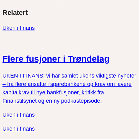
Del
Del
Del
Relatert
link
på
på
twitter
facebook
Uken i finans
Flere fusjoner i Trøndelag
UKEN I FINANS: vi har samlet ukens viktigste nyheter
– fra flere ansatte i sparebankene og krav om lavere
kapitalkrav til nye bankfusjoner, kritikk fra
Finanstilsynet og en ny podkastepisode.
Uken i finans
Uken i finans