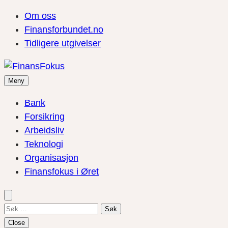
Om oss
Finansforbundet.no
Tidligere utgivelser
Meny
Bank
Forsikring
Arbeidsliv
Teknologi
Organisasjon
Finansfokus i Øret
Søk
etter:
Close