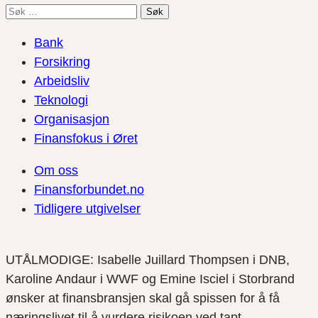
Søk
etter:
Bank
Forsikring
Arbeidsliv
Teknologi
Organisasjon
Finansfokus i Øret
Om oss
Finansforbundet.no
Tidligere utgivelser
UTÅLMODIGE: Isabelle Juillard Thompsen i DNB,
Karoline Andaur i WWF og Emine Isciel i Storbrand
ønsker at finansbransjen skal gå spissen for å få
næringslivet til å vurdere risikoen ved tapt