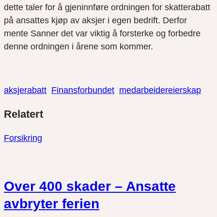
dette taler for å gjeninnføre ordningen for skatterabatt
på ansattes kjøp av aksjer i egen bedrift. Derfor
mente Sanner det var viktig å forsterke og forbedre
denne ordningen i årene som kommer.
aksjerabatt
Finansforbundet
medarbeidereierskap
Del
Del
Del
Relatert
link
på
på
twitter
facebook
Forsikring
Over 400 skader – Ansatte
avbryter ferien