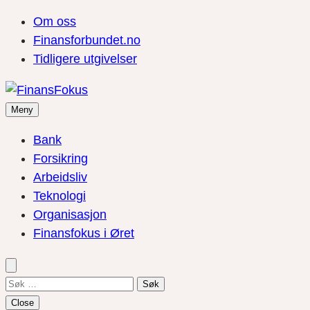
Om oss
Finansforbundet.no
Tidligere utgivelser
Meny
Bank
Forsikring
Arbeidsliv
Teknologi
Organisasjon
Finansfokus i Øret
Søk
etter:
Close