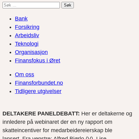
Søk
etter:
Bank
Forsikring
Arbeidsliv
Teknologi
Organisasjon
Finansfokus i Øret
Om oss
Finansforbundet.no
Tidligere utgivelser
DELTAKERE PANELDEBATT:
Her er deltakerne og
innledere på webinaret der en ny rapport om
skatteincentiver for medarbeidereierskap ble
lansert. Fra venstre: Alfred Bjørlo (V), Lise