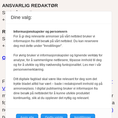
ANSVARLIG REDAKTØR
Svein Åge Eriksen
Dine valg:
+47 900 79 547
REDAKTØR
Informasjonskapsler og personvern
For å gi deg relevante annonser på vårt nettsted bruker vi
Sjur Anda
informasjon fra ditt besøk på vårt nettsted. Du kan reservere
+47 470 34 460
deg mot dette under "Innstillinger".
For øvrig bruker vi informasjonskapsler og lignende verktøy for
Om oss
analyse, for å sammenligne nettlesere, tilpasse innhold til deg
og for å utvikle og tilby nødvendig funksjonalitet. Les mer i vår
personvernerklæring.
Ditt digitale fagblad skal være like relevant for deg som det
Finansfokus arbeider etter
Redaktørplakaten
og
Vær
trykte bladet alltid har vært – bade i redaksjonelt innhold og på
Varsom-plakatens
regler for god presseskikk, som
annonseplass. I digital publisering bruker vi informasjon fra
dine besøk på nettstedet for å kunne utvikle produktet
medlem av Fagpressen. Finansfokus har ikke ansvar
kontinuerlig, slik at du opplever det nyttig og relevant.
for innhold på eksterne nettsider som det lenkes til fra
nettsidene. Vi benytter
informasjonskapsler (cookies)
på våre nettsider.
Avvis alle
Godta valgte
Innstillinger