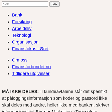
Søk
etter:
Bank
Forsikring
Arbeidsliv
Teknologi
Organisasjon
Finansfokus i Øret
Om oss
Finansforbundet.no
Tidligere utgivelser
MÅ IKKE DELES:
-I kundeavtalene står det spesifikt
at påloggingsinformasjon som koder og passord ikke
skal deles med andre, heller ikke med banken, skriver
informasjonssjef Bjørnar Mickelson. (Pressefoto: