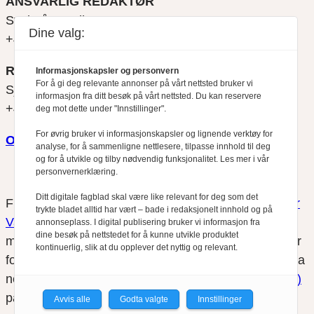
ANSVARLIG REDAKTØR
Svein Åge Eriksen
Dine valg:
+47 900 79 547
REDAKTØR
Informasjonskapsler og personvern
For å gi deg relevante annonser på vårt nettsted bruker vi
Sjur Anda
informasjon fra ditt besøk på vårt nettsted. Du kan reservere
+47 470 34 460
deg mot dette under "Innstillinger".
For øvrig bruker vi informasjonskapsler og lignende verktøy for
Om oss
analyse, for å sammenligne nettlesere, tilpasse innhold til deg
og for å utvikle og tilby nødvendig funksjonalitet. Les mer i vår
personvernerklæring.
Ditt digitale fagblad skal være like relevant for deg som det
Finansfokus arbeider etter
Redaktørplakaten
og
Vær
trykte bladet alltid har vært – bade i redaksjonelt innhold og på
Varsom-plakatens
regler for god presseskikk, som
annonseplass. I digital publisering bruker vi informasjon fra
dine besøk på nettstedet for å kunne utvikle produktet
medlem av Fagpressen. Finansfokus har ikke ansvar
kontinuerlig, slik at du opplever det nyttig og relevant.
for innhold på eksterne nettsider som det lenkes til fra
nettsidene. Vi benytter
informasjonskapsler (cookies)
på våre nettsider.
Avvis alle
Godta valgte
Innstillinger