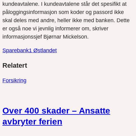
kundeavtalene. I kundeavtalene står det spesifikt at
påloggingsinformasjon som koder og passord ikke
skal deles med andre, heller ikke med banken. Dette
er også noe vi jevnlig informerer om, skriver
informasjonssjef Bjørnar Mickelson.
Sparebank1 Østlandet
Del
Del
Del
Relatert
link
på
på
twitter
facebook
Forsikring
Over 400 skader – Ansatte
avbryter ferien