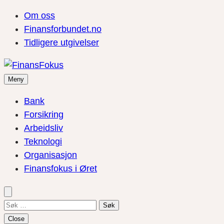
Om oss
Finansforbundet.no
Tidligere utgivelser
Meny
Bank
Forsikring
Arbeidsliv
Teknologi
Organisasjon
Finansfokus i Øret
Søk
etter:
Close