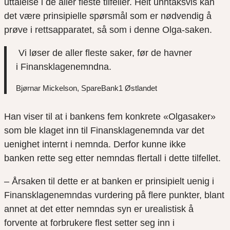
uttalelse i de aller fleste tilfeller. Helt unntaksvis kan
det være prinsipielle spørsmål som er nødvendig å
prøve i rettsapparatet, så som i denne Olga-saken.
Vi løser de aller fleste saker, før de havner
i Finansklagenemndna.
Bjørnar Mickelson, SpareBank1 Østlandet
Han viser til at i bankens fem konkrete «Olgasaker»
som ble klaget inn til Finansklagenemnda var det
uenighet internt i nemnda. Derfor kunne ikke
banken rette seg etter nemndas flertall i dette tilfellet.
– Årsaken til dette er at banken er prinsipielt uenig i
Finansklagenemndas vurdering på flere punkter, blant
annet at det etter nemndas syn er urealistisk å
forvente at forbrukere flest setter seg inn i