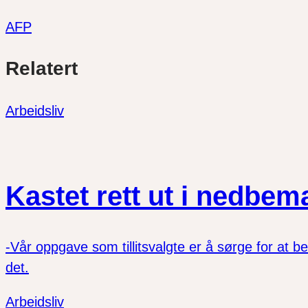
AFP
Del
Del
Del
Relatert
link
på
på
twitter
facebook
Arbeidsliv
Kastet rett ut i nedbe
-Vår oppgave som tillitsvalgte er å sørge for at bel
det.
Arbeidsliv