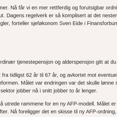
r. Nå får vi en mer rettferdig og forutsigbar ordnin
t ut. Dagens regelverk er så komplisert at det neste
egler, forteller sjeføkonom Sven Eide i Finansforbu
ordinær tjenestepensjon og alderspensjon gitt at d
 fra tidligst 62 år til 67 år, og avkortet mot eventu
reformen. Målet var endringen var det skulle lønne
ektor jobber nå i snitt jobber to år lenger.
å utrede rammene for en ny AFP-modell. Målet er 
fter. Nå foreligger det en skisse til ny AFP-ordning