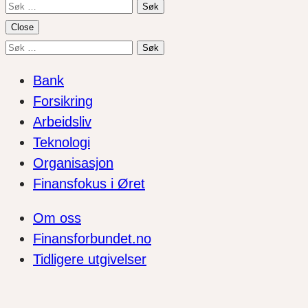
Søk
etter:
Close
Søk
etter:
Bank
Forsikring
Arbeidsliv
Teknologi
Organisasjon
Finansfokus i Øret
Om oss
Finansforbundet.no
Tidligere utgivelser