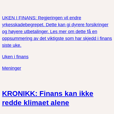
UKEN I FINANS: Regjeringen vil endre
yrkesskadebegrepet. Dette kan gi dyrere forsikringer
og høyere utbetalinger. Les mer om dette få en
oppsummering av det viktigste som har skjedd i finans
siste uke.
Uken i finans
Meninger
KRONIKK: Finans kan ikke
redde klimaet alene