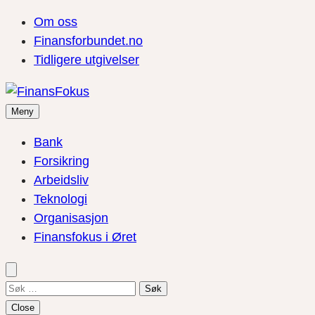
Om oss
Finansforbundet.no
Tidligere utgivelser
Meny
Bank
Forsikring
Arbeidsliv
Teknologi
Organisasjon
Finansfokus i Øret
Søk
etter:
Close