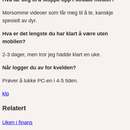
Morsomme videoer som får meg til å le, kanskje
spesielt av dyr.
Hva er det lengste du har klart å være uten
mobilen?
2-3 dager, men tror jeg hadde klart en uke.
Når logger du av for kvelden?
Prøver å lukke PC-en i 4-5 tiden.
klp
Del
Del
Del
Relatert
link
på
på
twitter
facebook
Uken i finans