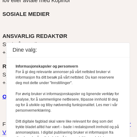
lov eller avtale med Kopinor
SOSIALE MEDIER
ANSVARLIG REDAKTØR
Svein Åge Eriksen
Dine valg:
+47 900 79 547
REDAKTØR
Informasjonskapsler og personvern
For å gi deg relevante annonser på vårt nettsted bruker vi
Sjur Anda
informasjon fra ditt besøk på vårt nettsted. Du kan reservere
+47 470 34 460
deg mot dette under "Innstillinger".
For øvrig bruker vi informasjonskapsler og lignende verktøy for
Om oss
analyse, for å sammenligne nettlesere, tilpasse innhold til deg
og for å utvikle og tilby nødvendig funksjonalitet. Les mer i vår
personvernerklæring.
Ditt digitale fagblad skal være like relevant for deg som det
Finansfokus arbeider etter
Redaktørplakaten
og
Vær
trykte bladet alltid har vært – bade i redaksjonelt innhold og på
Varsom-plakatens
regler for god presseskikk, som
annonseplass. I digital publisering bruker vi informasjon fra