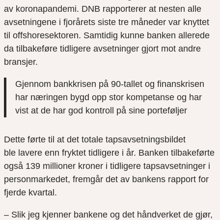
av koronapandemi. DNB rapporterer at nesten alle
avsetningene i fjorårets siste tre måneder var knyttet
til offshoresektoren. Samtidig kunne banken allerede
da tilbakeføre tidligere avsetninger gjort mot andre
bransjer.
Gjennom bankkrisen på 90-tallet og finanskrisen
har næringen bygd opp stor kompetanse og har
vist at de har god kontroll på sine porteføljer
Dette førte til at det
totale tapsavsetningsbilde
t
ble
lavere enn fry
k
tet tidligere i år.
Banken
tilbakeførte
også 139 millioner kroner i tidligere t
apsavsetninger i
personmarkedet, fremgår det av
bankens
rapport for
fjerde kvartal.
–
Slik jeg kjenner bankene og det håndverket de gjør,