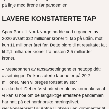
på linje med årene før pandemien.
LAVERE KONSTATERTE TAP
Spare
B
ank
1 Nord-Norge
hadde ved utgangen av
2020 avsatt 332 millioner kroner til tap på utlån, mot
kun
11
millioner året før. Dette bidro til at resultatet falt
til 2,1 milliarder kroner fr
a nesten 2,5 milliarder
kroner.
– Mesteparten av tapsavsetningene er nettopp dét;
avsetninger. De konstaterte tapene er på 29,7
millioner. Men vi preges fortsatt av stor
usikkerhet. Det er først når vi er ute av koronakrisa at
vi kan si noe om de langsiktige effektene pandemien
har hatt på det nordnorske næringslivet,
sier konsernsjef Liv Botne Ulriksen i en kommentar til