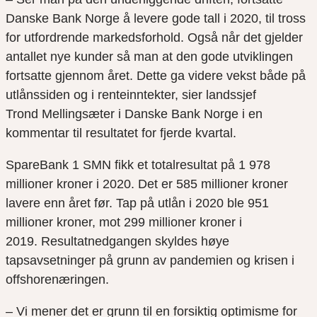
Danske Bank Norge å levere gode tall i 2020, til tross
for utfordrende markedsforhold. Også når det gjelder
antallet nye kunder så man at den gode utviklingen
fortsatte gjennom året
.
Dette
ga
videre vekst både på
utlånssiden og
i
renteinntekter, sier landssjef
Trond
Mellingsæter
i
Danske Bank Norge i en
kommentar til resultatet for fjerde kvartal.
SpareBank
1 SMN fikk et totalresultat på 1
978
millioner kroner i 2020. Det er 585 millioner kroner
lavere enn året før. Tap på utlån i 2020 ble 951
millioner kroner, mot 299 millioner kroner i
2019.
Resultatnedgangen skyldes høye
tapsavsetninger på grunn av pandemie
n og krisen i
offshorenæringen.
– Vi mener det er grunn til en forsiktig optimisme for