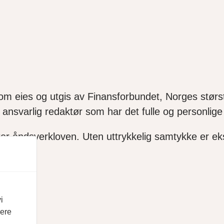
som eies og utgis av Finansforbundet, Norges størst
ansvarlig redaktør som har det fulle og personlige 
ter åndsverkloven. Uten uttrykkelig samtykke er ekse
i
vere