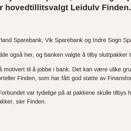
r hovedtillitsvalgt Leidulv Finden
Aurland Sparebank, Vik Sparebank og Indre Sogn S
edde også her, og banken valgte å tilby sluttpakker t
motivert til å jobbe i bank. Det kan være ulike grun
teller Finden, som har fått god støtte av Finansfo
. Forbundet var tydelige på
at pakkene skulle tilbys 
pakker, sier Finden.