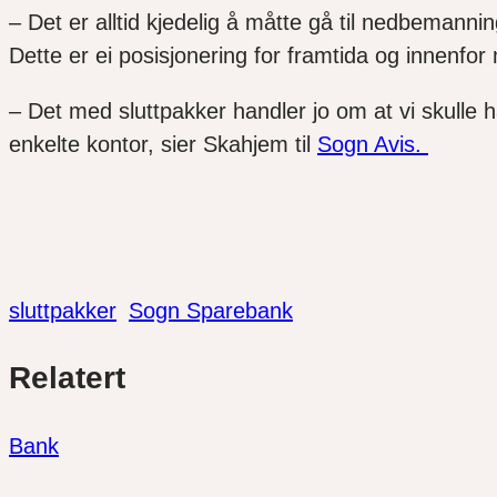
– Det er alltid kjedelig å måtte gå til nedbemann
Dette er ei posisjonering for framtida og innenfor
– Det med sluttpakker handler jo om at vi skulle ha
enkelte kontor, sier
Skahjem
til
Sogn Avis.
sluttpakker
Sogn Sparebank
Del
Del
Del
Relatert
link
på
på
twitter
facebook
Bank