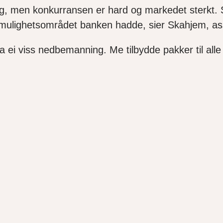
ing, men konkurransen er hard og markedet sterkt. S
mulighetsområdet
banken hadde,
s
i
er
Skahjem
, a
 ei viss nedbemanning. Me tilbydde pakker til alle og