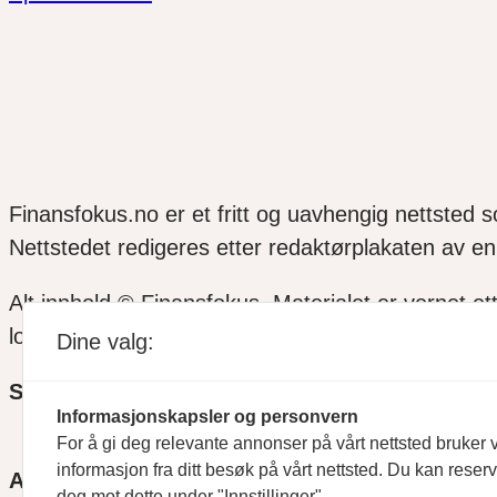
Finansfokus.no er et fritt og uavhengig nettsted 
Nettstedet redigeres etter redaktørplakaten av en 
Alt innhold © Finansfokus.
Materialet er vernet et
lov eller avtale med Kopinor
Dine valg:
SOSIALE MEDIER
Informasjonskapsler og personvern
For å gi deg relevante annonser på vårt nettsted bruker v
informasjon fra ditt besøk på vårt nettsted. Du kan reser
ANSVARLIG REDAKTØR
deg mot dette under "Innstillinger".