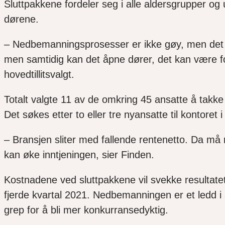
S
luttpakke
ne fordeler seg
i alle aldersgrupper og
dørene.
– Nedbemanningsprosesser er ikke gøy, men det 
men samtidig kan det åpne dører, det kan være fo
hovedtillitsvalgt.
Totalt valgte 11 av de omkring 45 ansatte å takke 
Det søkes etter
to eller tre nyansatte til kontoret
– Bransjen sliter med fallende rentenetto. Da må
kan øke inntjeningen, sier Finden.
Kostnadene ved sluttpakkene v
il svekke resultate
fjerde kvartal 2021.
Nedbemanningen er et ledd i 
grep for å bli mer konkurransedyktig.