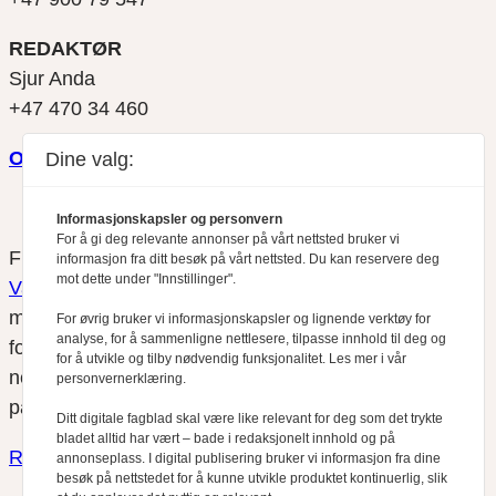
REDAKTØR
Sjur Anda
+47 470 34 460
Om oss
Dine valg:
Informasjonskapsler og personvern
For å gi deg relevante annonser på vårt nettsted bruker vi
Finansfokus arbeider etter
Redaktørplakaten
og
Vær
informasjon fra ditt besøk på vårt nettsted. Du kan reservere deg
mot dette under "Innstillinger".
Varsom-plakatens
regler for god presseskikk, som
medlem av Fagpressen. Finansfokus har ikke ansvar
For øvrig bruker vi informasjonskapsler og lignende verktøy for
analyse, for å sammenligne nettlesere, tilpasse innhold til deg og
for innhold på eksterne nettsider som det lenkes til fra
for å utvikle og tilby nødvendig funksjonalitet. Les mer i vår
nettsidene. Vi benytter
informasjonskapsler (cookies)
personvernerklæring.
på våre nettsider.
Ditt digitale fagblad skal være like relevant for deg som det trykte
bladet alltid har vært – bade i redaksjonelt innhold og på
Redaktørplakaten
●
Vær Varsomplakaten
annonseplass. I digital publisering bruker vi informasjon fra dine
besøk på nettstedet for å kunne utvikle produktet kontinuerlig, slik