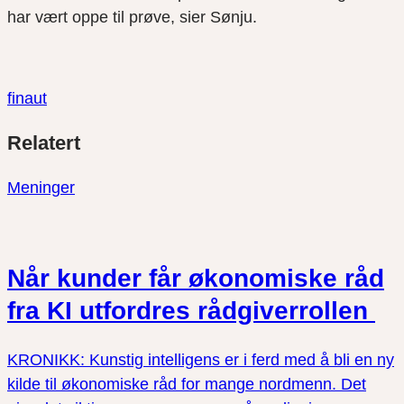
har vært oppe til prøve, sier Sønju.
finaut
Del
Del
Del
Relatert
link
på
på
twitter
facebook
Meninger
Når kunder får økonomiske råd
fra KI utfordres rådgiverrollen
KRONIKK: Kunstig intelligens er i ferd med å bli en ny
kilde til økonomiske råd for mange nordmenn. Det