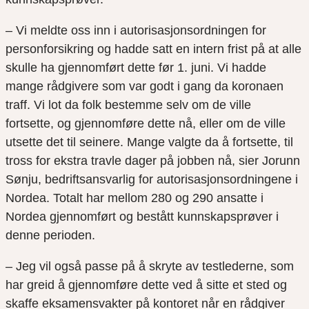
– Vi meldte oss inn i autorisasjonsordningen for
personforsikring og hadde satt en intern frist på at alle
skulle ha gjennomført dette før 1. juni. Vi hadde
mange rådgivere som var godt i gang da koronaen
traff. Vi lot da folk bestemme selv om de ville
fortsette
,
og gjennomføre dette nå, eller om de ville
utsette det til seinere.
Mange valgte da å fortsette, til
tross for ekstra travle dager på jobben nå
, sier Jorunn
S
ø
nju,
bedriftsansvarlig for autorisasjonsordningene i
Nordea.
Totalt har
mellom 280 og 290 ansatte i
Nordea gjennomført og bestått kunnskapsprøver
i
denne perioden.
– Jeg vil også passe på å skryte av testlederne, som
har greid å gjennomføre dett
e ved å sitte et sted og
skaffe eksamensvakter på kontoret når en rådgiver