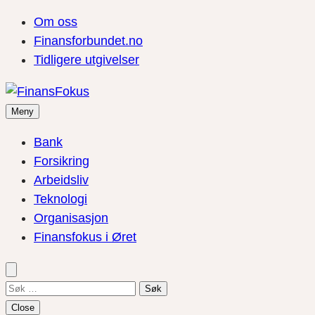
Om oss
Finansforbundet.no
Tidligere utgivelser
Meny
Bank
Forsikring
Arbeidsliv
Teknologi
Organisasjon
Finansfokus i Øret
Søk
etter:
Close