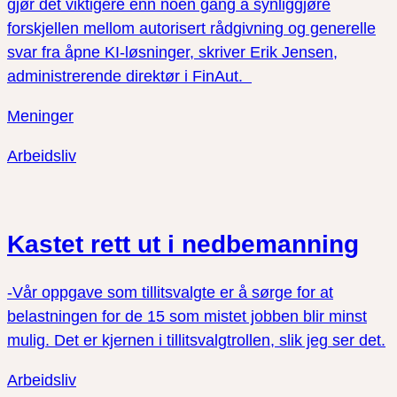
gjør det viktigere enn noen gang å synliggjøre
forskjellen mellom autorisert rådgivning og generelle
svar fra åpne KI-løsninger, skriver Erik Jensen,
administrerende direktør i FinAut.
Meninger
Arbeidsliv
Kastet rett ut i nedbemanning
-Vår oppgave som tillitsvalgte er å sørge for at
belastningen for de 15 som mistet jobben blir minst
mulig. Det er kjernen i tillitsvalgtrollen, slik jeg ser det.
Arbeidsliv