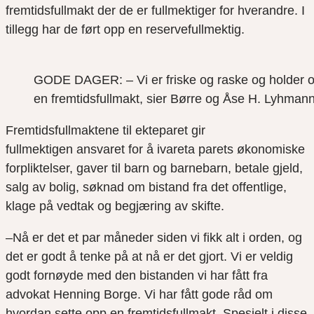
fremtidsfullmakt der de er fullmektiger for hverandre.
I
tillegg har
de
ført opp en
reservefullmektig.
GODE DAGER: – Vi er friske og raske og holder oss 
en fremtidsfullmakt, sier Børre og Åse H. Lyhmann
Fremtidsfullmaktene til ekteparet gir
fullmektigen
ansvaret for å ivareta parets økonomiske
forpliktelser,
gaver til barn og barnebarn, betale
gjeld,
salg av bolig, søk
nad om bistand fra det offentlige,
klage på vedtak og begjæring av skifte.
–
Nå er det et par måneder siden vi fikk alt i orden, og
det er godt å tenke på at nå er det gjort.
Vi er veldig
godt fornøyde med den bistanden vi har fått fra
advokat Henning Borge.
Vi har fått gode råd om
hvordan sette opp en fremtidsfullmakt. Spesielt i disse