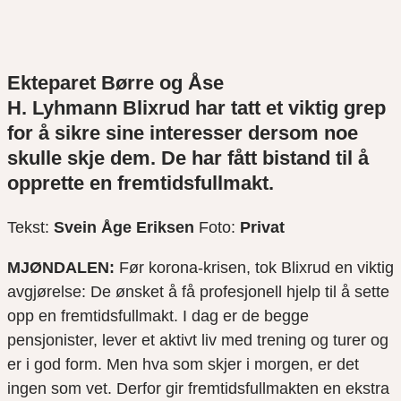
Ekteparet Børre og Åse
H. Lyhmann
Blixrud
har tatt et viktig grep
for å sikre
sine interesser dersom noe
skulle
skje
dem. De har fått bistand til å
opprette en fremtidsfullmakt.
Tekst:
Svein Åge Eriksen
Foto:
Privat
MJØNDALEN:
Før korona-krisen, tok
Blixrud
en viktig
avgjørelse: De ønsket å få
profesjonell
hjelp til å sette
opp en fremtidsfullmakt.
I dag
er de begge
pensjonister,
lever et aktivt liv med trening og turer og
er i god form
.
Men h
va som skjer
i
morgen
,
er det
ingen som vet.
Derfor gir fremtidsfullmakten en ekstra