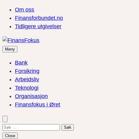
Om oss
Finansforbundet.no
Tidligere utgivelser
Meny
Bank
Forsikring
Arbeidsliv
Teknologi
Organisasjon
Finansfokus i Øret
Søk
etter:
Close