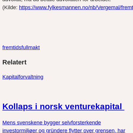
(Kilde:
https://www.fylkesmannen.no/nb/Vergemal/fremti
fremtidsfullmakt
Del
Del
Del
Relatert
link
på
på
twitter
facebook
Kapitalforvaltning
Kollaps i norsk venturekapital
Mens svenskene bygger selvforsterkende
investormiljøer og gründere flytter over grensen, har