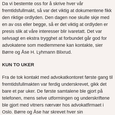
Da vi bestemte oss for å skrive hver vår
fremtidsfullmakt, så var det viktig at dokumentene fikk
den riktige ordlyden. Den dagen
noe skulle skje med
en av oss eller begge, så er det viktig at
ordlyden er
presis slik at
våre interesser blir ivaretatt
.
Det var
selvsagt en ekstra trygghet at
forbundet går god for
advokatene som medlemme
ne
kan kontakte,
sier
Børre og Åse
H.
Lyhmann
Blixrud
.
KUN TO UKER
Fra de tok kontakt med advokatkontoret første gang til
fremtidsfullmakten var ferdig underskrevet
,
gikk det
bare et par uker. De første samtalene
ble gjort på
telefonen, mens selve utformingen og underskriftene
ble gjort
med vitners nærvær
hos advokat
firmaet i
Oslo. Børre og Åse har skrevet hver sin