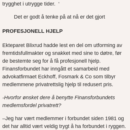
trygghet i utrygge tider.
‘
Det er godt å tenke på at nå er det gjort
PROFESJONELL HJELP
Ekteparet
Blixrud
hadde lest en del om utforming
av
fremtidsfullmakter
og snakket med sine to døtre,
før
de bestemte seg for å få
profesjonell
hjelp
.
Finansforbundet har inngått et samarbeid med
advokatfirmaet Eckhoff,
Fosmark
& Co
som tilbyr
medlemmene privatrettslig hjelp til redusert pris.
-Hvorfor ønsket dere å benytte Finansforbundets
medlemsfordel privatrett?
–
Jeg
har
vært
medlemmer
i forbundet siden
1981
og
det har alltid vært veldig trygt å ha forbundet i rygge
n.