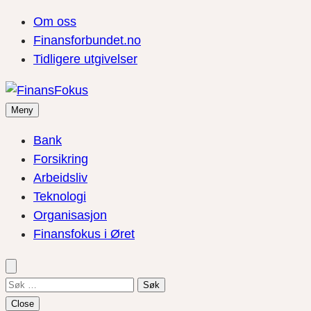
Om oss
Finansforbundet.no
Tidligere utgivelser
Meny
Bank
Forsikring
Arbeidsliv
Teknologi
Organisasjon
Finansfokus i Øret
Søk
etter:
Close