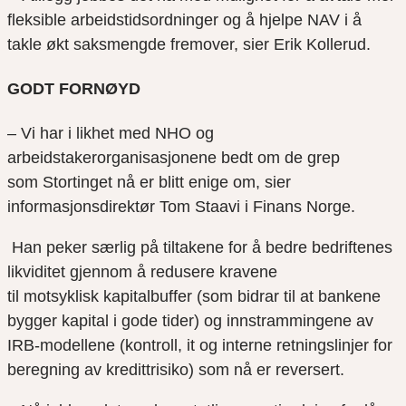
fleksible arbeidstidsordninger og å hjelpe NAV i å
takle økt saksmengde fremover, sier Erik
Kollerud
.
GODT FORNØYD
– Vi har i likhet med NHO og
arbeidsta
k
erorganisasjonene bedt om de grep
som
Stortinget
nå
er blitt enige om, sier
informasjonsdirektør Tom Staavi i Finans Norge.
Han peker særlig på tiltakene for å bedre bedriftenes
likviditet gjennom å redusere kravene
til
motsyklisk
kapitalbuffer (som bidrar til at bankene
bygger kapital i gode tider) og innstrammingene av
IRB-modellene (kontroll, it og interne retningslinjer for
beregning av kredittrisiko)
som nå er reversert.