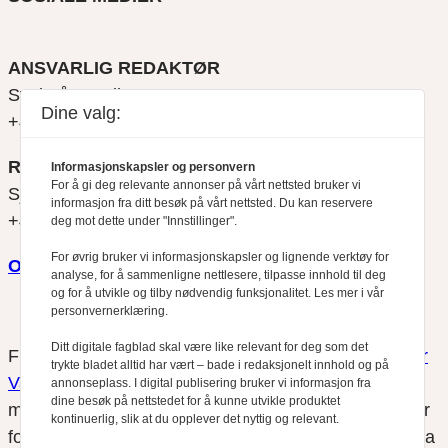
ANSVARLIG REDAKTØR
Svein Åge Eriksen
Dine valg:
+47 900 79 547
REDAKTØR
Informasjonskapsler og personvern
For å gi deg relevante annonser på vårt nettsted bruker vi
Sjur Anda
informasjon fra ditt besøk på vårt nettsted. Du kan reservere
+47 470 34 460
deg mot dette under "Innstillinger".
For øvrig bruker vi informasjonskapsler og lignende verktøy for
Om oss
analyse, for å sammenligne nettlesere, tilpasse innhold til deg
og for å utvikle og tilby nødvendig funksjonalitet. Les mer i vår
personvernerklæring.
Ditt digitale fagblad skal være like relevant for deg som det
Finansfokus arbeider etter
Redaktørplakaten
og
Vær
trykte bladet alltid har vært – bade i redaksjonelt innhold og på
Varsom-plakatens
regler for god presseskikk, som
annonseplass. I digital publisering bruker vi informasjon fra
dine besøk på nettstedet for å kunne utvikle produktet
medlem av Fagpressen. Finansfokus har ikke ansvar
kontinuerlig, slik at du opplever det nyttig og relevant.
for innhold på eksterne nettsider som det lenkes til fra