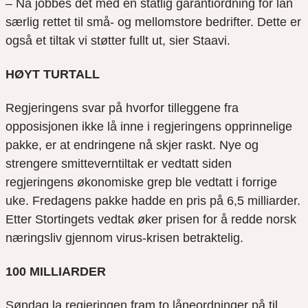
– Nå jobbes det med en statlig garantiordning for lån
særlig rettet til små- og mellomstore bedrifter. Dette er
også et tiltak vi støtter fullt ut, sier Staavi.
H
ØYT TURTALL
Regjeringens svar på hvorfor tilleggene fra
opposisjonen ikke lå inne i regjeringens opprinnelige
pakke
,
er at endringene nå
skjer
raskt
. Nye
og
strengere smitteverntiltak
er vedtatt
siden
regjeringens økonomiske grep ble vedtatt i forrige
uke.
Fredagens pakke hadde en pris på 6,5 milliarder.
Etter Stortingets vedtak øker prisen for å redde norsk
næringsliv gjennom virus-krisen betraktelig.
100 MILLIARDER
Søndag la regjeringen fram to låneordninger
på til