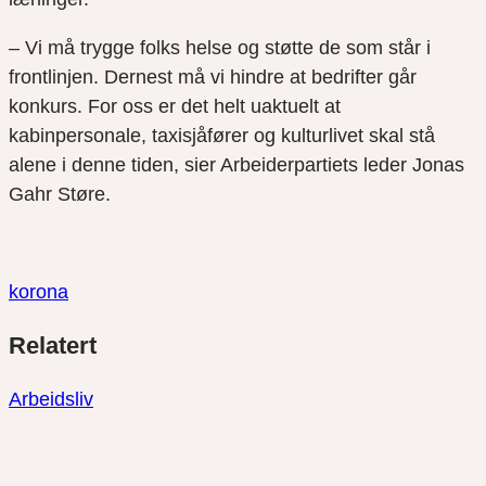
– Vi må trygge folks helse og støtte de som står i
frontlinjen. Dernest må vi hindre at bedrifter går
konkurs. For oss er det helt uaktuelt at
kabinpersonale, taxisjåfører og kulturlivet skal stå
alene i denne tiden, sier Arbeiderpartiets leder Jonas
Gahr Støre.
korona
Del
Del
Del
Relatert
link
på
på
twitter
facebook
Arbeidsliv