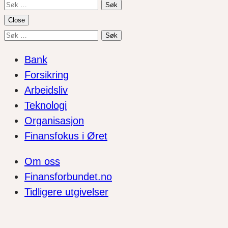
Søk
etter:
Close
Søk
etter:
Bank
Forsikring
Arbeidsliv
Teknologi
Organisasjon
Finansfokus i Øret
Om oss
Finansforbundet.no
Tidligere utgivelser