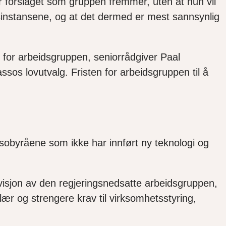
r forslaget som gruppen fremmer, uten at hun vil
ringsinstansene, og at det dermed er mest sannsynlig
for arbeidsgruppen, seniorrådgiver Paal
ssos lovutvalg. Fristen for arbeidsgruppen til å
assobyråene som ikke
har
innført ny teknologi og
revisjon av den regjeringsnedsatte arbeidsgruppen,
ær og strengere krav til virksomhetsstyring,