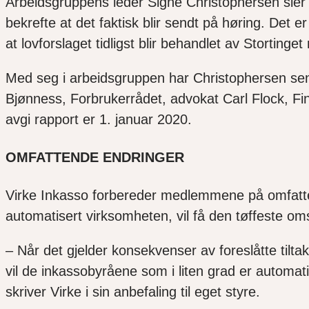
Arbeidsgruppens leder Signe Christophersen sier 
bekrefte at
det
faktisk blir sendt på høring. Det e
at lovforslaget tidligst blir behandlet av Stortinge
Med seg i arbeidsgruppen har Christophersen seni
Bjønness, Forbrukerrådet, advokat Carl Flock, F
avgi rapport er 1. januar 2020.
OMFATTENDE ENDRINGER
Virke Inkasso forbereder medlemmene på omfatte
automatisert virksomheten
,
vil få den tøffeste oms
– Når det gjelder konsekvenser av foreslåtte tilta
vil de inkassobyråene som i liten grad er automat
skriver Virke i sin anbefaling til eget styre.