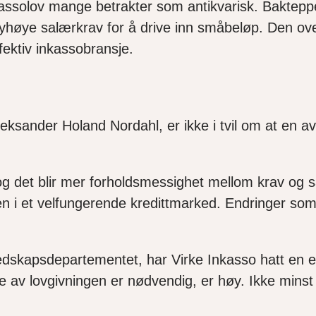
assolov mange betrakter som antikvarisk. Baktepp
øye salærkrav for å drive inn småbeløp. Den over
fektiv inkassobransje.
eksander Holand Nordahl, er ikke i tvil om at en av
g det blir mer forholdsmessighet mellom krav og sa
en i et velfungerende kredittmarked. Endringer som
g beredskapsdepartementet, har Virke Inkasso hatt e
e av lovgiv
n
ingen er nødvendig, er høy. Ikke minst 