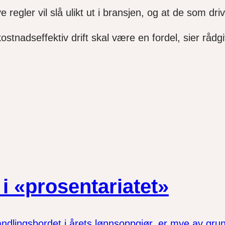
egler vil slå ulikt ut i bransjen
,
og at de som driv
kostnadseffektiv drift skal være en fordel, sier rå
i «prosentariatet»
andlingsbordet i årets lønnsoppgjør, er mye av gr