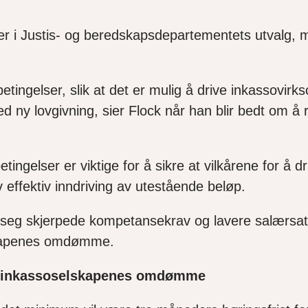
er i Justis- og beredskapsdepartementets utvalg,
m
tingelser, slik at det er mulig å drive inkassovirk
ed ny lovgiv
n
ing, sier Flock når han blir bedt om å 
gelser er viktige for å sikre at vilkårene for å d
 effektiv inndriving av utestående beløp.
seg skjerpede kompetansekrav og lavere salærsats
lskapenes omdømme.
dre inkassoselskapenes omdømme