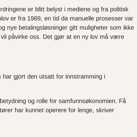
fordringene
er
blitt belyst i medi
ene
og fra politisk
lov er fra 1989
, e
n tid da manuelle prosesser var
 og nye betalingsløsninger gitt muligheter som ikke
å
vil påvirke
oss
. Det gjør at en ny lov må være
 har gjort den utsatt for innstramming i
ge betydning og rolle for samfunnsøkonomien. Få
tører har kunnet operere for lenge, skriver