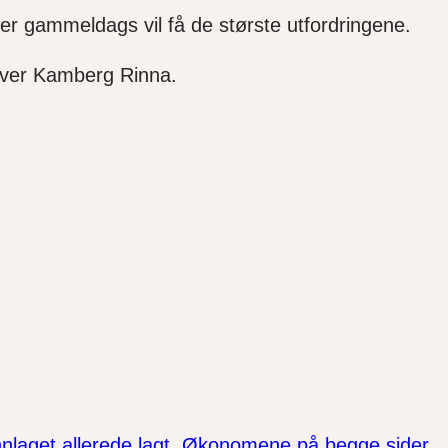
er gammeldags vil få de største utfordringene.
dgiver Kamberg Rinna.
unnlaget allerede lagt. Økonomene på begge sider