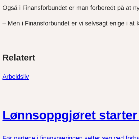
Også i Finansforbundet er man forberedt på at nye r
– Men i Finansforbundet er vi selvsagt enig
e
i at 
Del
Del
Del
Relatert
link
på
på
twitter
facebook
Arbeidsliv
Lønnsoppgjøret starter 
Før partene i finansnæringen setter seg ved forh