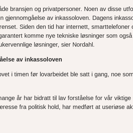
både bransjen og privatpersoner. Noen av disse ut
d en gjennomgåelse av inkassoloven. Dagens inkasso
renset. Siden den tid har internett, smarttelefoner
l garantert komme nye tekniske løsninger som
ogs
ukervennlige løsninger, sier Nordahl.
åelse av inkassoloven
vet i timen før lovarbeidet ble satt i gang, noe som
ge år har bidratt til lav forståelse for vår vikti
resse fra politisk hold, har medført at useriøse ak