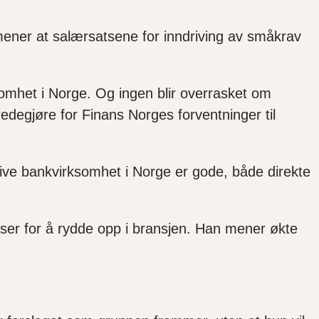
ener
at salærsatsene for inndriving av småkrav
somhet i Norge. Og ingen blir overrasket om
redegjøre for Finans Norges forventninger til
rive bankvirksomhet i Norge er gode, både direkte
er for å rydde opp i bransjen. Han mener økte