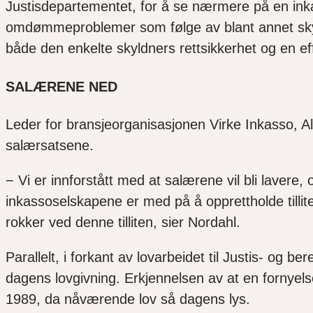
Justisdepartementet, for å se nærmere på en ink
omdømmeproblemer som følge av blant annet skyh
både den enkelte skyldners rettsikkerhet og en ef
SALÆRENE NED
Leder for bransjeorganisasjonen Virke Inkasso, Al
salærsatsene.
− Vi er innforstått med at salærene vil bli lavere
,
o
inkassoselskapene er med på å opprettholde tillit
rokker ved denne tilliten, sier Nordahl.
Parallelt, i forkant av lovarbeidet til Justis- o
dagens lovgiv
n
ing. Erkjennelsen av at en fornyels
1989, da nåværende lov så dagens lys.