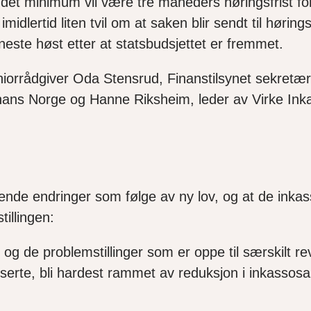
det minimum vil være tre måneders høringsfrist fo
r imidlertid liten tvil om at saken blir sendt til hø
t neste høst etter at statsbudsjettet er fremmet.
orrådgiver Oda Stensrud, Finanstilsynet sekretær 
inans Norge og Hanne Riksheim, leder av Virke
I
nka
nde endringer som følge av ny lov, og at de ink
tillingen:
k og de problemstillinger som er oppe til særskilt 
iserte
,
bli hardest rammet av reduksjon i inkassosal