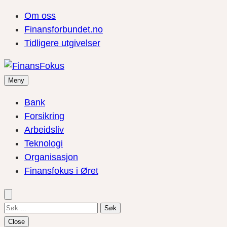
Om oss
Finansforbundet.no
Tidligere utgivelser
Meny
Bank
Forsikring
Arbeidsliv
Teknologi
Organisasjon
Finansfokus i Øret
Søk
etter:
Close