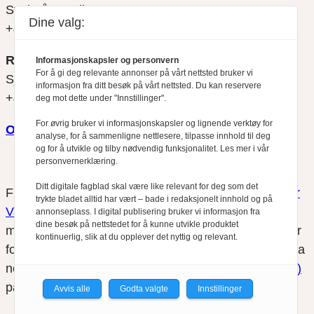
Svein Åge Eriksen
Dine valg:
+47 900 79 547
REDAKTØR
Informasjonskapsler og personvern
For å gi deg relevante annonser på vårt nettsted bruker vi
Sjur Anda
informasjon fra ditt besøk på vårt nettsted. Du kan reservere
+47 470 34 460
deg mot dette under "Innstillinger".
For øvrig bruker vi informasjonskapsler og lignende verktøy for
Om oss
analyse, for å sammenligne nettlesere, tilpasse innhold til deg
og for å utvikle og tilby nødvendig funksjonalitet. Les mer i vår
personvernerklæring.
Ditt digitale fagblad skal være like relevant for deg som det
Finansfokus arbeider etter
Redaktørplakaten
og
Vær
trykte bladet alltid har vært – bade i redaksjonelt innhold og på
Varsom-plakatens
regler for god presseskikk, som
annonseplass. I digital publisering bruker vi informasjon fra
dine besøk på nettstedet for å kunne utvikle produktet
medlem av Fagpressen. Finansfokus har ikke ansvar
kontinuerlig, slik at du opplever det nyttig og relevant.
for innhold på eksterne nettsider som det lenkes til fra
nettsidene. Vi benytter
informasjonskapsler (cookies)
på våre nettsider.
Avvis alle
Godta valgte
Innstillinger