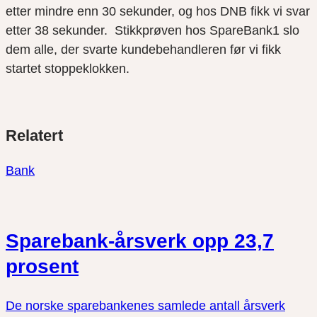
etter mindre enn 30 sekunder, og hos DNB fikk vi svar
etter 38 sekunder. Stikkprøven hos Spare
B
ank1 slo
dem alle, der svarte kundebehandleren før vi fikk
startet stoppeklokken.
Del
Del
Del
Relatert
link
på
på
twitter
facebook
Bank
Sparebank-årsverk opp 23,7
prosent
De norske sparebankenes samlede antall årsverk