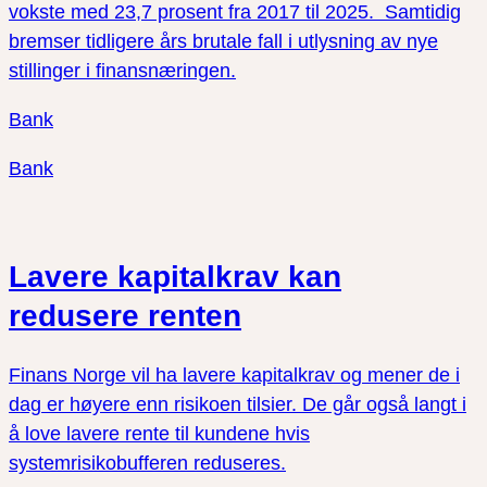
vokste med 23,7 prosent fra 2017 til 2025. Samtidig
bremser tidligere års brutale fall i utlysning av nye
stillinger i finansnæringen.
Bank
Bank
Lavere kapitalkrav kan
redusere renten
Finans Norge vil ha lavere kapitalkrav og mener de i
dag er høyere enn risikoen tilsier. De går også langt i
å love lavere rente til kundene hvis
systemrisikobufferen reduseres.