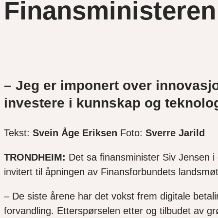
Finansministeren
– Jeg er imponert over innovasj
investere i kunnskap og teknolo
Tekst:
Svein Åge Eriksen
Foto:
Sverre Jarild
TRONDHEIM:
Det sa
finansminister Siv Jensen
i
invitert til åpningen av Finansforbundets landsm
–
De siste årene har det vokst frem digitale beta
forvandling.
E
tterspørselen etter og tilbudet av 