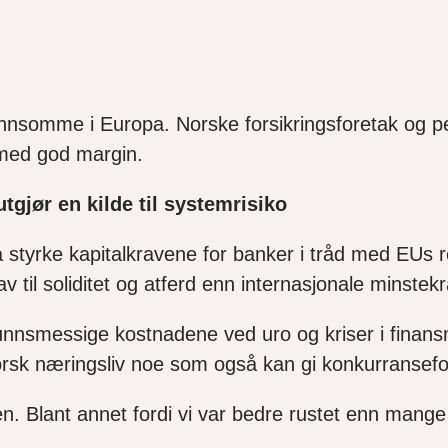
lønnsomme i Europa.
Norske forsikringsforetak og p
 med god margin.
tgjør en kilde til systemrisiko
styrke kapitalkravene for banker i tråd med EUs r
av til soliditet og atferd enn internasjonale minstekr
funnsmessige kostnadene ved uro og kriser i finans
orsk næringsliv
noe som også
kan gi konkurransefor
n. Blant annet fordi vi var bedre rustet enn mang