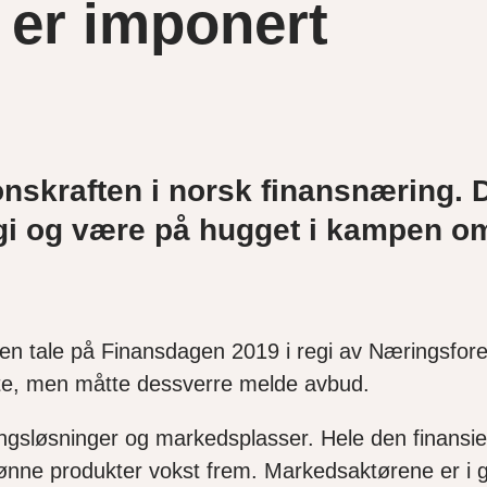
 er imponert
onskraften i norsk finansnæring
.
D
gi og
vær
e
på hugget i kampen om
 en tale på Finansdagen 2019 i regi av Næringsfor
øte, men
måtte
dessverre melde avbud.
lingsløsninger og markedsplasser
.
Hele den finansie
grønne produkter vokst frem. Markedsaktørene er i g