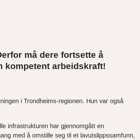
erfor må dere f
ortsett
e
å
 kompetent arbeidskraft
!
eningen i Trondheims-regionen.
Hun var også
lle infrastrukturen har gjennomgått en
ang med å omstille seg til et lavutslippssamfunn
,