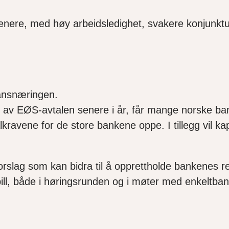
år senere, med høy arbeidsledighet, svakere konjunk
nansnæringen.
l av EØS-avtalen senere i år, får mange norske ba
talkravene for de store bankene oppe. I tillegg vil k
rslag som kan bidra til å opprettholde bankenes ree
ill, både i høringsrunden og i møter med enkeltba