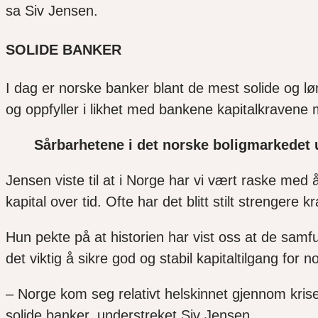
sa Siv Jensen.
SOLIDE BANKER
I dag er norske banker blant de mest solide og 
og
oppfyller
i likhet med bankene kapitalkravene
Sårbarhetene i det norske boligmarkedet u
Jensen
viste til
at
i
Norge har
vi
vært raske med å 
kapital over tid. Ofte har
det blitt
stilt strengere kr
Hun pekte på at h
istorien har vist oss at de sam
det viktig å sikre
god og stabil kapitaltilgang for n
–
Norge kom seg relativt helskinnet gjennom krise
solide banker
, understreket Siv Jensen.