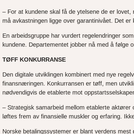
–
For at kundene skal få de ytelsene de er lovet
må avkastningen ligge over garantinivået.
Det er
En arbeidsgruppe har vurdert regelendringer som k
kundene.
Departementet
jobber nå med å følge op
TØFF KONKURRANSE
Den digitale utviklingen kombinert med nye regelver
finansnæringen.
Konkurransen er tøff, men utvik
nødvendigvis de etablerte mot oppstartsselskape
– S
trategisk samarbeid mellom etablerte aktører
løftes frem av finansielle muskler og erfaring.
Ikk
Norske betalingssystemer er blant verdens mest dig