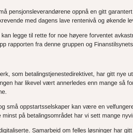
, må pensjonsleverandørene oppnå en gitt garanter
 krevende med dagens lave rentenivå og økende le
an legge til rette for noe høyere forventet avkastn
p rapporten fra denne gruppen og Finanstilsynets u
k, som betalingstjenestedirektivet, har gitt nye utf
lingen har likevel vært annerledes enn mange så fo
ne.
 og små oppstartsselskaper kan være en velfungere
e minst på betalingsområdet har vi sett mange nyvi
italiserte. Samarbeid om felles løsninger har gitt 