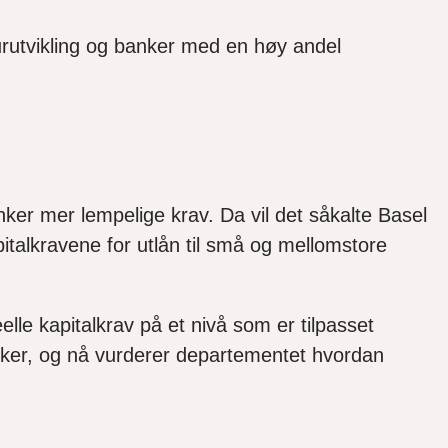
turutvikling og banker med en høy andel
nker mer lempelige krav.
Da vil det såkalte Basel
apitalkravene for utlån til små og mellomstore
lle kapitalkrav på et nivå som er tilpasset
nker, og
nå
vurderer
departementet
hvordan