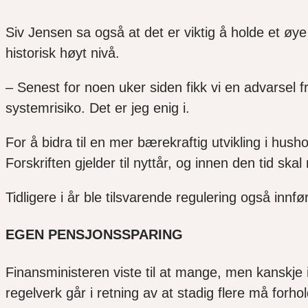
Siv Jensen sa også at det er viktig å holde
et øy
historisk høyt nivå.
–
Senest for
noen
uker siden fikk vi en advarsel f
systemrisiko. Det er jeg enig i.
For å bidra til en mer bærekraftig utvikling i hus
Forskriften gjelder til nyttår, og innen den tid skal
Tidligere i år ble tilsvarende regulering også innfør
EGEN PENSJONS
SPARING
Finansministeren viste til at mange, men
kanskje 
regelverk
går
i retning av at stadig flere må forh