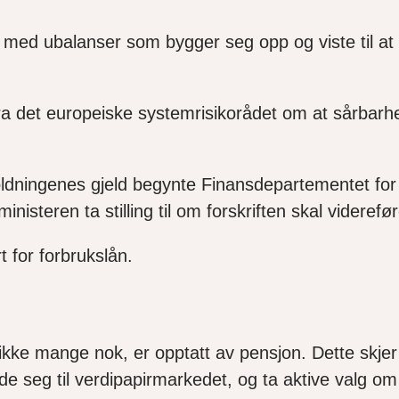
e med ubalanser som bygger seg opp
og viste til at
ra det europeiske systemrisikorådet om at sårbarhet
holdningenes gjeld begynte
Finansdepartementet
for
ministeren
ta stilling til om
forskriften
skal viderefør
t for forbrukslån.
ikke mange nok, er opptatt av pensjon.
Dette skje
olde seg til verdipapirmarkedet, og ta aktive valg 