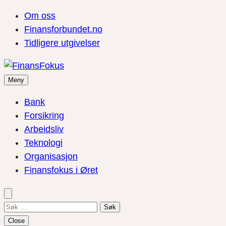
Om oss
Finansforbundet.no
Tidligere utgivelser
Meny
Bank
Forsikring
Arbeidsliv
Teknologi
Organisasjon
Finansfokus i Øret
Søk
etter:
Close